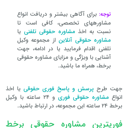
وکیل کیفری آنلاین
تبانی در معاملات دولتی
شکایت از آلودگی صوتی
برای آگاهی بیشتر و دریافت انواع
توجه:
مشاوره­های تخصصی، کافی است تا
رویکرد حادثه بدون شاهد
اوراق کردن اتومبیل بدون مجوز قانونی
نسبت به اخذ
مشاوره حقوقی تلفنی
یا
مشاوره حقوقی تخریب
مشاوره حقوقی آنلاین
از مجموعه وکیل
تلفنی اقدام فرمایید یا در ادامه، جهت
آشنایی با ویژگی و مزایای مشاوره حقوقی
برخط، همراه ما باشید.
جهت طرح
پرسش و پاسخ فوری حقوقی
یا اخذ
انواع
مشاوره حقوقی فوری
و ۲۴ ساعته با وکیل
برخط ۲۴ ساعته این مجموعه، در ارتباط باشید.
فوری­ترین مشاوره حقوقی برخط