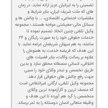
تضمینی را به ایرانیان عزیز ارائه نماید. در زمان
ه­ای که ملت شریف ایران، بنابر شرایط و
مقتضیات اجتماعی، اقتصادی، ... با چالش ­ها و
مسائل مالی-معیشتی مواجه هستند.؛ مجموعه
وکیل تلفنی چنین اتخاذ تصمیم نموده تا
خدمات حقوقی خود را به صورت رایگان و ۲۴
ساعته، به هم­ میهنان شریفمان عرضه نماید. با
این هدف که فریضه خدمت به همنوعان را
علاوه بر رسالتِ وکالت، بنابر فضیلت ­های
اخلاقی، انسانیِ منصفانه محقق سازد و بدین
طریق تخصص و تبحر وکلای خود را سببی
جهت رفع چالش­ های حقوقی قرار دهد.
مجموعه وکیل تلفنی، ارگانی غیرانتفاعی است
که منصف ­ترین و کارآزموده ­ترین وکلای
متخصص را گرد هم آورده تا این هدف و
وظیفه متعالی انسان دوستانه را به ثمر برساند.