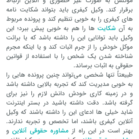
موکلش به صورت غیر حضوری و آنلاین ارتباط
برقرار کند. وکیل کیفری باید بتواند شکایت نامه
وکیل کیفری آنلاین
تبانی در معاملات دولتی
شکایت از آلودگی صوتی
های کیفری را به خوبی تنظیم کند و پرونده مربوط
رویکرد حادثه بدون شاهد
اوراق کردن اتومبیل بدون مجوز قانونی
به آن
شکایت
ها را هم به خوبی پیش ببرد؛ این
وکیل باید توانایی این را داشته باشد که یا برائت
مشاوره حقوقی تخریب
موکل خودش را از جرم اثبات کند و یا اینکه مجرم
شناخته شدن یک شخص را با استفاده از قوانین
حقوقی به اثبات برساند.
طبیعتاً تنها شخصی می‌تواند چنین پرونده هایی را
به خوبی مدیریت کند که تجربه بالایی داشته باشد
و در زمینه کاری خودش دانش لازم را نیز برای
گرفته باشد. دقت داشته باشید در بستر اینترنت
شاید خیلی ها ادعای این را داشته باشند که وکیل
آنلاین کیفری باشند، اما تخصص و تجربه ندارند.
بهتر است در این راه از
مشاوره حقوقی آنلاین
و