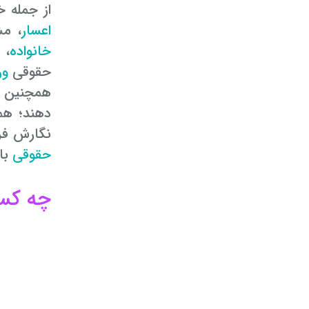
از جمله خدمات حق
اعسار
، م
خانواده
، 
حقوقی
و
همچنین دفتر مشاوره 
دهند؛ هم
نگارش فر
حقوقی
با 
چه کسانی در