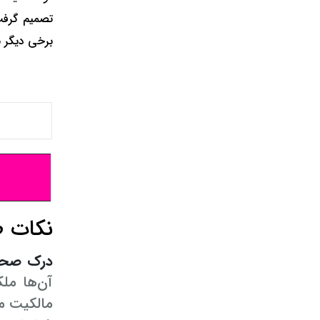
تصمیم گرف
برخی دیگر بی
نکات ط
درک صحیح
آن‌ها مل
مالکیت م