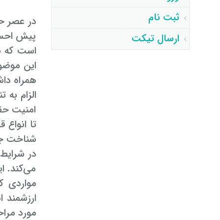
ثبت نام
در عصر حا
پیش احساس
ارسال تیکت
است که نه
این موضوع
همراه داش
الزام به
امنیت حقو
تا انواع 
شناخت جزئ
در شرایط 
می‌کند. ا
مواردی ک
ارزشمند 
مورد مرا