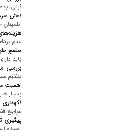
ثبتی، بده
نقش سرد
اطمینان 
هزینه‌های
عدم پرداخ
حضور طر
باید دارا
بررسی مح
تنظیم سن
اهمیت مش
بسیار ضر
نگهداری 
مراجع قضا
پیگیری ث
رسیده اس