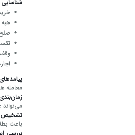
شناسایی 
خرید
هبه 
صلح 
تقسی
وقف 
اجاره
پیامدهای
معامله ه
زمان‌بندی
می‌تواند 
تشخیص ص
باعث بطل
بررسی اس