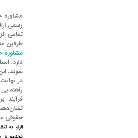
مشاوره حق
رسمی ارائ
تمامی الز
طرفین معا
مشاوره ح
دارد. اسن
شوند. این
در نهایت،
راهنمایی
فرآیند ب
نشان‌دهن
حقوقی مت
الزام به تن
قولنامه یا 