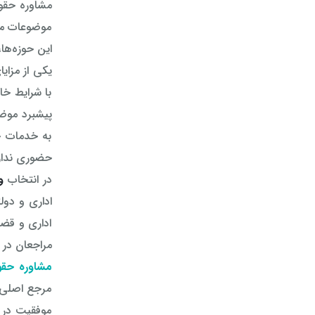
مشاوره حقوق
موضوعات مال
این حوزه‌ها
یکی از مزایا
با شرایط خا
پیشبرد موضو
به خدمات حق
حضوری ندارن
در انتخاب
و
اداری و دول
اداری و قضا
مراجعان در ت
مشاوره حقو
مرجع اصلی ر
موفقیت در 