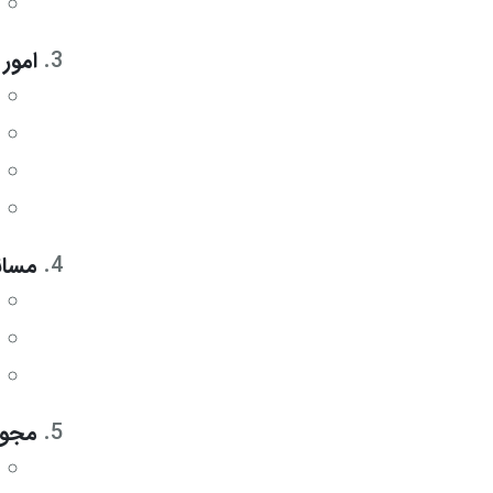
امور
مسائ
مجوز