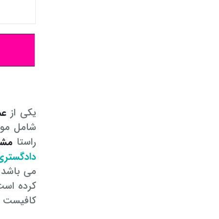
یکی از
عم
شامل موار
راستا
مشا
دادگستری
می باشد 
کرده است
کافیست ب