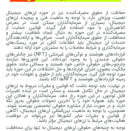
حفاظت از حقوق مصرف‌کننده نیز در حوزه ارزهای دیجیتال
اهمیت ویژه‌ای دارد. با توجه به ماهیت فنی و پیچیده ارزهای
دیجیتال، بسیاری از سرمایه‌گذاران ممکن است در معرض
کلاهبرداری یا سوء استفاده قرار گیرند. قوانین حمایت از
مصرف‌کننده در این حوزه به دنبال ایجاد شفافیت بیشتر و
محافظت از حقوق سرمایه‌گذاران است. صرافی‌ها و ارائه‌دهندگان
خدمات ارز دیجیتال باید اطلاعات کافی در مورد ریسک‌های
سرمایه‌گذاری و شرایط معاملات را به مشتریان خود ارائه دهند.
قراردادهای هوشمند و توکن‌های غیرمثلی (NFT) نیز چالش‌های
حقوقی جدیدی را به وجود آورده‌اند. این فناوری‌ها نیازمند
چارچوب‌های حقوقی خاص خود هستند و مسائلی مانند حقوق
مالکیت معنوی، اجرای قراردادها و حل اختلافات در این حوزه باید
مورد توجه قرار گیرد. سرمایه‌گذاران باید از حقوق و تعهدات خود در
زمینه قراردادهای هوشمند و NFTها آگاه باشند.
در نهایت، باید توجه داشت که قوانین و مقررات مربوط به ارزهای
دیجیتال در حال تکامل هستند و ممکن است در آینده تغییرات
قابل توجهی در این حوزه رخ دهد. سرمایه‌گذاران و فعالان این
حوزه باید همواره خود را با آخرین تحولات حقوقی به‌روز نگه
دارند و در صورت نیاز از مشاوره حقوقی تخصصی بهره‌مند شوند.
همچنین، با توجه به ماهیت بین‌المللی ارزهای دیجیتال، آگاهی
از قوانین و مقررات سایر کشورها نیز می‌تواند در موفقیت
فعالیت‌های مرتبط با ارزهای دیجیتال مؤثر باشد.
توجه به جنبه‌های حقوقی ارزهای دیجیتال نه تنها برای محافظت