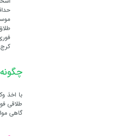
اشخا
حداق
موس
طلاق
فوری
کرج،
چگونه 
طلاقی فور
گاهی مواق