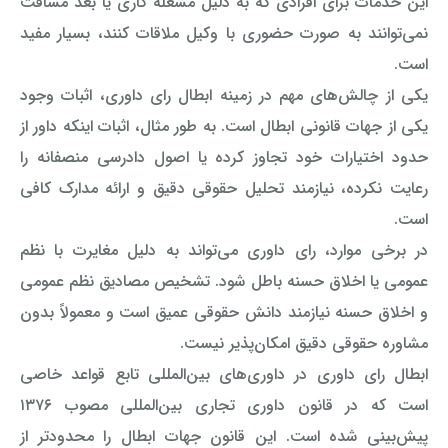
این خدمات برای افرادی که به دلیل مشغله کاری یا بعد مسافت
رفع بلاتکلیفی زن در طلاق
نمی‌توانند به صورت حضوری با وکیل ملاقات کنند، بسیار مفید
وکیل طلاق در گلستان
مشاوره حقوقی جرم لواط
انتشار تصویر و فیلم اشخاص
آموزش طلاق برای ازدواج با مرد بهتر
است.
وکیل طلاق در اهواز
مشاوره حقوقی جرم هک
لواط دانش آموزان در مدرسه
مشاوره حقوقی جرایم امنیتی داخلی و خارجی
یکی از چالش‌های مهم در زمینه ابطال رای داوری، اثبات وجود
وکیل مرد برای طلاق
یکی از جهات قانونی ابطال است. به طور مثال، اثبات اینکه داور از
مجازات جرم لواط
وکیل طلاق در تهران
اسید پاشی منتهی به قتل
مشاوره حقوقی جرم رشا و ارتشا
مجازات های قانونی در بازی های آنلاین
طلاق کی اقسام
حدود اختیارات خود تجاوز کرده یا اصول دادرسی منصفانه را
وکیل طلاق در تبریز
وکیل طلاق در مازندران
اسید پاشی منتهی به صدمه
مشاوره حقوقی جرم خودکشی
رعایت نکرده، نیازمند تحلیل حقوقی دقیق و ارائه مدارک کافی
حکم طلاق ۵ ساعته
است.
وکیل طلاق کرج
مشاوره حقوقی جرم کشف حجاب
مشاوره حقوقی آلودگی محیط زیست
همه چیز درباره عده طلاق بائن خلعی
در برخی موارد، رای داوری می‌تواند به دلیل مغایرت با نظم
وکیل طلاق خیانتی
مشاوره حقوقی مزاحمت واتساپی
مشاوره حقوقی جرم توهین به مقدسات مذهبی
اعلام آمادگی برای طلاق
عمومی یا اخلاق حسنه باطل شود. تشخیص مصادیق نظم عمومی
وکیل ماهر برای طلاق
جرم روزه خواری در ماه رمضان
اسید پاشی منتهی به از کار افتادن عضو
اعاده دادرسی در دعوی حقوقی (غیر مالی)
و اخلاق حسنه نیازمند دانش حقوقی عمیق است و معمولاً بدون
چگونه طلاق بخواهیم؟
مشاوره حقوقی دقیق امکان‌پذیر نیست.
وکیل طلاق مشاوره رایگان
اهانت به مقدسات مذهبی
استفاده حمل نگهداری تعمیر ماهواره
اعاده دادرسی در دعوی حقوقی (مالی)
ابطال رای داوری در داوری‌های بین‌المللی تابع قواعد خاصی
مشاوره رایگان با وکیل مواد مخدر
مجازات حمل اسلحه بدون مجوز
اهانت شدید به مقدسات (ساب النبی)
است که در قانون داوری تجاری بین‌المللی مصوب ۱۳۷۶
پیش‌بینی شده است. این قانون جهات ابطال را محدودتر از
وکیل مواد مخدر
قانون آلودگی صوتی
مجازات شکار غیر مجاز