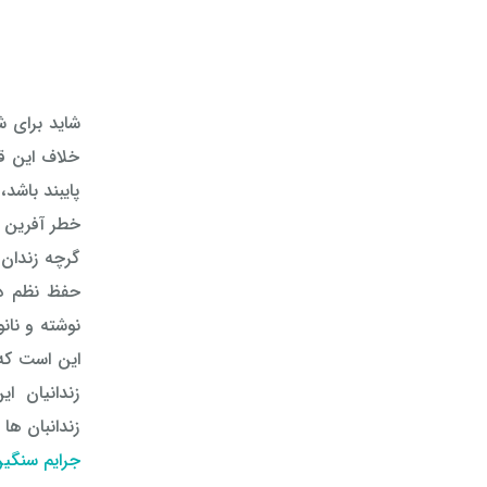
شاید برای ش
خلاف این قو
پایبند باشد
خطر آفرین ب
گرچه زندان 
حفظ نظم در
نوشته و نان
این است که 
زندانیان ای
زندانبان ها
جرایم سنگی