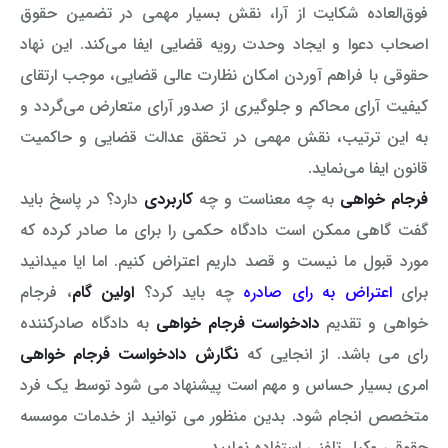
رفع بلاتکلیفی زن در طلاق
فوق‌العاده شکایت از آرا، نقش بسیار مهمی در تضمین حقوق
وکیل طلاق در گلستان
مشاوره حقوقی جرم لواط
انتشار تصویر و فیلم اشخاص
اصحاب دعوا و ایجاد وحدت رویه قضایی ایفا می‌کند. این نهاد
آموزش طلاق برای ازدواج با مرد بهتر
حقوقی با فراهم آوردن امکان نظارت عالی قضایی، موجب ارتقای
وکیل طلاق در اهواز
مشاوره حقوقی جرم هک
لواط دانش آموزان در مدرسه
مشاوره حقوقی جرایم امنیتی داخلی و خارجی
وکیل مرد برای طلاق
کیفیت آرای محاکم و جلوگیری از صدور آرای متعارض می‌گردد و
مجازات جرم لواط
وکیل طلاق در تهران
اسید پاشی منتهی به قتل
مشاوره حقوقی جرم رشا و ارتشا
مجازات های قانونی در بازی های آنلاین
به این ترتیب، نقش مهمی در تحقق عدالت قضایی و حاکمیت
طلاق کی اقسام
قانون ایفا می‌نماید.
وکیل طلاق در تبریز
وکیل طلاق در مازندران
اسید پاشی منتهی به صدمه
مشاوره حقوقی جرم خودکشی
حکم طلاق ۵ ساعته
فرجام خواهی
به چه معناست و چه
کاربردی
دارد؟ در پاسخ باید
وکیل طلاق کرج
مشاوره حقوقی جرم کشف حجاب
مشاوره حقوقی آلودگی محیط زیست
گفت گاهی ممکن است دادگاه حکمی را برای ما صادر کرده که
همه چیز درباره عده طلاق بائن خلعی
مورد قبول ما نیست و قصد داریم اعتراض کنیم. اما ایا میدانید
وکیل طلاق خیانتی
مشاوره حقوقی مزاحمت واتساپی
مشاوره حقوقی جرم توهین به مقدسات مذهبی
اعلام آمادگی برای طلاق
برای
اعتراض به رای صادره
چه باید کرد؟
اولین گام
، فرجام
وکیل ماهر برای طلاق
جرم روزه خواری در ماه رمضان
اسید پاشی منتهی به از کار افتادن عضو
اعاده دادرسی در دعوی حقوقی (غیر مالی)
خواهی و تقدیم
دادخواست فرجام خواهی
به دادگاه صادرکننده
چگونه طلاق بخواهیم؟
رای می باشد. از انجایی که
وکیل طلاق مشاوره رایگان
اهانت به مقدسات مذهبی
استفاده حمل نگهداری تعمیر ماهواره
اعاده دادرسی در دعوی حقوقی (مالی)
نگارش دادخواست فرجام خواهی
امری بسیار حساس و مهم است پیشنهاد می شود توسط یک فرد
مشاوره رایگان با وکیل مواد مخدر
مجازات حمل اسلحه بدون مجوز
اهانت شدید به مقدسات (ساب النبی)
متخصص انجام شود. بدین منظور می توانید از خدمات موسسه
وکیل مواد مخدر
قانون آلودگی صوتی
مجازات شکار غیر مجاز
حقوقی وکیل تلفنی استفاده نمایید