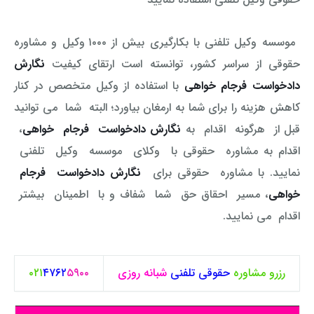
وکیل کیفری آنلاین
تبانی در معاملات دولتی
شکایت از آلودگی صوتی
موسسه وکیل تلفنی با بکارگیری بیش از ۱۰۰۰ وکیل و مشاوره
رویکرد حادثه بدون شاهد
اوراق کردن اتومبیل بدون مجوز قانونی
حقوقی از سراسر کشور، توانسته است ارتقای کیفیت
نگارش
دادخواست فرجام خواهی
با استفاده از وکیل متخصص در کنار
مشاوره حقوقی تخریب
کاهش هزینه را برای شما به ارمغان بیاورد؛ البته شما می توانید
قبل از هرگونه اقدام به
نگارش دادخواست فرجام خواهی
،
اقدام به مشاوره حقوقی با وکلای موسسه وکیل تلفنی
نمایید. با مشاوره حقوقی برای
نگارش دادخواست فرجام
خواهی
، مسیر احقاق حق شما شفاف و با اطمینان بیشتر
اقدام می نمایید.
رزرو مشاوره
حقوقی
تلفنی
شبانه روزی
۵۹۰۰
۴۷۶۲
۰۲۱