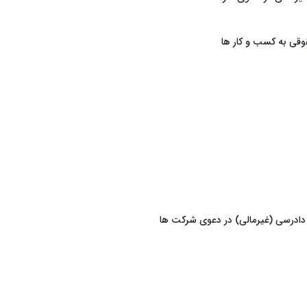
قی به کسب و کار ها
 دادرسی (غیرمالی) در دعوی شرکت ها