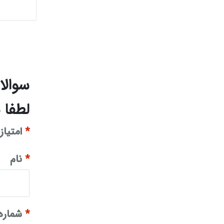
سوالا
لطفا 
*
امتیاز
*
نام
*
شماره