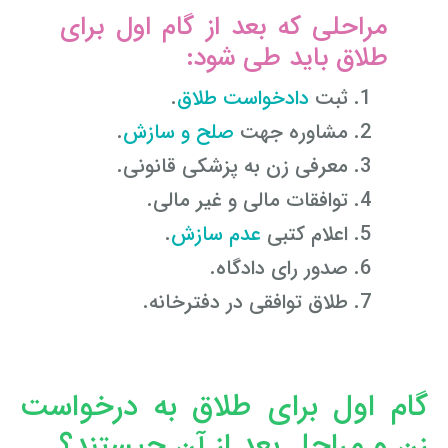
مراحلی که بعد از گام اول برای
وکیل کیفری آنلاین
تبانی در معاملات دولتی
شکایت از آلودگی صوتی
طلاق باید طی شود:
رویکرد حادثه بدون شاهد
اوراق کردن اتومبیل بدون مجوز قانونی
ثبت
دادخواست طلاق
.
مشاوره جهت
صلح و سازش
.
مشاوره حقوقی تخریب
معرفی زن به پزشکی قانونی.
توافقات مالی و غیر مالی.
اعلام کتبی
عدم سازش
.
صدور رای دادگاه.
طلاق توافقی در دفترخانه.
گام اول برای طلاق به درخواست
زن و مراحل بعد از آن چیستند؟