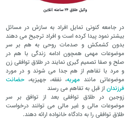
رفع بلاتکلیفی زن در طلاق
وکیل طلاق ۲۴ ساعته آنلاین
وکیل طلاق در گلستان
مشاوره حقوقی جرم لواط
انتشار تصویر و فیلم اشخاص
آموزش طلاق برای ازدواج با مرد بهتر
وکیل طلاق در اهواز
مشاوره حقوقی جرم هک
لواط دانش آموزان در مدرسه
مشاوره حقوقی جرایم امنیتی داخلی و خارجی
در جامعه کنونی تمایل افراد به سازش در مسائل
وکیل مرد برای طلاق
بیشتر نمود پیدا کرده است و افراد ترجیح می دهند
مجازات جرم لواط
وکیل طلاق در تهران
اسید پاشی منتهی به قتل
مشاوره حقوقی جرم رشا و ارتشا
مجازات های قانونی در بازی های آنلاین
طلاق کی اقسام
بدون کشمکش و صدمات روحی به هم بر سر
وکیل طلاق در تبریز
وکیل طلاق در مازندران
اسید پاشی منتهی به صدمه
مشاوره حقوقی جرم خودکشی
موضوعات مهمی همچون ادامه زندگی با هم در
حکم طلاق ۵ ساعته
صلح و صفا تصمیم گیری نمایند در طلاق توافقی زن
وکیل طلاق کرج
مشاوره حقوقی جرم کشف حجاب
مشاوره حقوقی آلودگی محیط زیست
همه چیز درباره عده طلاق بائن خلعی
و مرد با تفاهم از هم جدا می شوند و در مورد
وکیل طلاق خیانتی
مشاوره حقوقی مزاحمت واتساپی
مشاوره حقوقی جرم توهین به مقدسات مذهبی
موضوعاتی مانند
مهریه
، نفقه، جهیزیه،
حضانت
اعلام آمادگی برای طلاق
فرزندان
از قبل به تفاهم می رسند
وکیل ماهر برای طلاق
جرم روزه خواری در ماه رمضان
اسید پاشی منتهی به از کار افتادن عضو
اعاده دادرسی در دعوی حقوقی (غیر مالی)
چگونه طلاق بخواهیم؟
زوجین در طلاق توافقی بعد از توافق بر سر
وکیل طلاق مشاوره رایگان
اهانت به مقدسات مذهبی
استفاده حمل نگهداری تعمیر ماهواره
اعاده دادرسی در دعوی حقوقی (مالی)
موضوعات مالی و غیر مالی می توانند درخواست
طلاق توافقی را به دادگاه خانواده ارائه دهند.
مشاوره رایگان با وکیل مواد مخدر
مجازات حمل اسلحه بدون مجوز
اهانت شدید به مقدسات (ساب النبی)
وکیل مواد مخدر
قانون آلودگی صوتی
مجازات شکار غیر مجاز