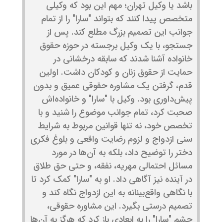
باشد یا وکیل تهران؛ مهم این بود که وکیلی
متخصص پیدا کنند که بتواند "سارا" را از تمام
جوانب این تصمیم بزرگ مطلع کند. پس از
جستجو، با یک وکیل برجسته در حوزه حقوق
خانواده آشنا شدند که سابقه درخشانی در
حمایت از حقوق زنان و کودکان داشت. اولین
قدم، گرفتن یک مشاوره حقوقی عمیق و بدون
پیش‌داوری بود. وکیل با "سارا" و خانواده‌اش
صحبت کرد، تمام جوانب موضوع را شنید و با
تخصص خود، نه تنها قوانین مربوط به شرایط
سنی ازدواج و لزوم رضایت واقعی و بلوغ فکری
دختر را توضیح داد، بلکه به آن‌ها در مورد
مسائل احتمالی مهریه، نفقه، و حتی حق طلاق
در آینده نیز آگاهی داد. او به "سارا" کمک کرد تا
با نگاهی واقع‌بینانه به این ازدواج نگاه کند و
تصمیم درستی بگیرد. این مشاوره حقوقی،
چشم "سارا" را به ابعادی باز کرد که هرگز به آن‌ها