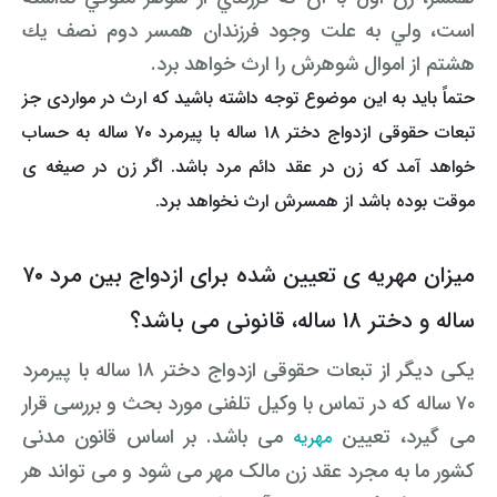
است، ولي به علت وجود فرزندان همسر دوم نصف يك
وکیل کیفری آنلاین
تبانی در معاملات دولتی
شکایت از آلودگی صوتی
هشتم از اموال شوهرش را ارث خواهد برد.
رویکرد حادثه بدون شاهد
اوراق کردن اتومبیل بدون مجوز قانونی
حتماً باید به این موضوع توجه داشته باشید که ارث در مواردی جز
تبعات حقوقی ازدواج دختر ۱۸ ساله با پیرمرد ۷۰ ساله به حساب
مشاوره حقوقی تخریب
خواهد آمد که زن در عقد دائم مرد باشد. اگر زن در صیغه ی
موقت بوده باشد از همسرش ارث نخواهد برد.
میزان مهریه ی تعیین شده برای ازدواج بین مرد ۷۰
ساله و دختر ۱۸ ساله، قانونی می باشد؟
یکی دیگر از تبعات حقوقی ازدواج دختر ۱۸ ساله با پیرمرد
۷۰ ساله که در تماس با وکیل تلفنی مورد بحث و بررسی قرار
می گیرد، تعیین
می باشد. بر اساس قانون مدنی
مهریه
کشور ما به مجرد عقد زن مالک مهر می شود و می تواند هر