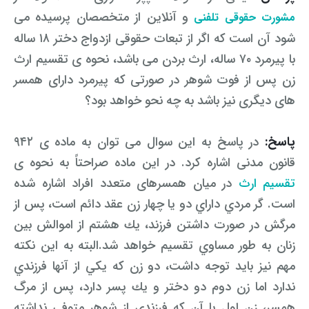
رفع بلاتکلیفی زن در طلاق
و آنلاین از متخصصان پرسیده می
مشورت حقوقی تلفنی
وکیل طلاق در گلستان
مشاوره حقوقی جرم لواط
انتشار تصویر و فیلم اشخاص
شود آن است که اگر از تبعات حقوقی ازدواج دختر ۱۸ ساله
آموزش طلاق برای ازدواج با مرد بهتر
وکیل طلاق در اهواز
مشاوره حقوقی جرم هک
لواط دانش آموزان در مدرسه
مشاوره حقوقی جرایم امنیتی داخلی و خارجی
با پیرمرد ۷۰ ساله، ارث بردن می باشد، نحوه ی تقسیم ارث
وکیل مرد برای طلاق
زن پس از فوت شوهر در صورتی که پیرمرد دارای همسر
مجازات جرم لواط
وکیل طلاق در تهران
اسید پاشی منتهی به قتل
مشاوره حقوقی جرم رشا و ارتشا
مجازات های قانونی در بازی های آنلاین
های دیگری نیز باشد به چه نحو خواهد بود؟
طلاق کی اقسام
وکیل طلاق در تبریز
وکیل طلاق در مازندران
اسید پاشی منتهی به صدمه
مشاوره حقوقی جرم خودکشی
حکم طلاق ۵ ساعته
پاسخ:
در پاسخ به این سوال می توان به ماده ی ۹۴۲
وکیل طلاق کرج
مشاوره حقوقی جرم کشف حجاب
مشاوره حقوقی آلودگی محیط زیست
قانون مدنی اشاره کرد. در این ماده صراحتاً به نحوه ی
همه چیز درباره عده طلاق بائن خلعی
تقسیم ارث
وکیل طلاق خیانتی
مشاوره حقوقی مزاحمت واتساپی
مشاوره حقوقی جرم توهین به مقدسات مذهبی
در میان همسرهای متعدد افراد اشاره شده
اعلام آمادگی برای طلاق
است. گر مردي داراي دو يا چهار زن عقد دائم است، پس از
وکیل ماهر برای طلاق
جرم روزه خواری در ماه رمضان
اسید پاشی منتهی به از کار افتادن عضو
اعاده دادرسی در دعوی حقوقی (غیر مالی)
مرگش در صورت داشتن فرزند، يك هشتم از اموالش بين
چگونه طلاق بخواهیم؟
وکیل طلاق مشاوره رایگان
اهانت به مقدسات مذهبی
استفاده حمل نگهداری تعمیر ماهواره
اعاده دادرسی در دعوی حقوقی (مالی)
زنان به طور مساوي تقسيم خواهد شد.البته به اين نكته
مهم نيز بايد توجه داشت، دو زن كه يكي از آنها فرزندي
مشاوره رایگان با وکیل مواد مخدر
مجازات حمل اسلحه بدون مجوز
اهانت شدید به مقدسات (ساب النبی)
ندارد اما زن دوم دو دختر و يك پسر دارد، پس از مرگ
وکیل مواد مخدر
قانون آلودگی صوتی
مجازات شکار غیر مجاز
همسر، زن اول با آن كه فرزندي از شوهر متوفي نداشته