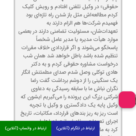
حقوقی» در وکیل تلفنی افتادم و رویش کلیک
کردم مطالعه‌اش مثل باز شدن راه تازه‌ای بود
فهمیدم شرکت‌ها هم الزام دارند به
تعهدات‌شان، مسئولیت تضامنی دارند در بعضی
موارد هیأت مدیره یا مدیر عامل شخصاً
پاسخگو می‌شوند و اگر قراردادی خلاف مقررات
تنظیم شده باشد باطل خواهد شد همان شب
درخواست مشاوره حقوقی کردم و به دکتر
هادی توکلی وصل شدم صدای مطمئنش انگار
یک سنگینی را از دوشم برداشت گفت رضا
نگران نباش ما با سابقه رسیدگی به دعاوی
شرکتی بزرگ این پرونده را می‌گیریم ایشون که
وکیل پایه یک دادگستری و وکیل با تجربه
است ریز به ریز بندهای قرارداد، مکاتبات، تاریخ
اجرای تعهدات، مفاد ضمانت اجراها را بررسی
ارتباط در تلگرام (آنلاین)
ارتباط در واتساپ (آنلاین)
کرد به ما کمک کرد لایحه دفاعیه بنویسیم و