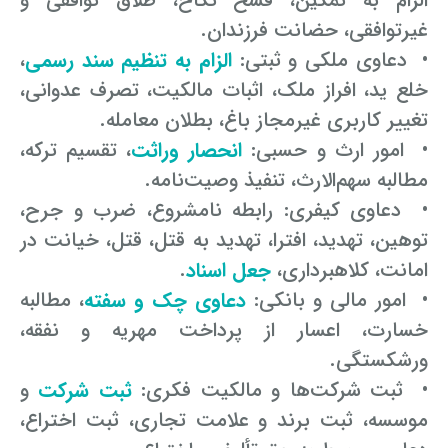
الزام به تمکین، فسخ نکاح، طلاق توافقی و
غیرتوافقی، حضانت فرزندان.
• دعاوی ملکی و ثبتی:
الزام به تنظیم سند رسمی
،
خلع ید، افراز ملک، اثبات مالکیت، تصرف عدوانی،
تغییر کاربری غیرمجاز باغ، بطلان معامله.
• امور ارث و حسبی:
انحصار وراثت
، تقسیم ترکه،
مطالبه سهم‌الارث، تنفیذ وصیت‌نامه.
• دعاوی کیفری: رابطه نامشروع، ضرب و جرح،
توهین، تهدید، افترا، تهدید به قتل، قتل، خیانت در
امانت، کلاهبرداری،
جعل اسناد
.
• امور مالی و بانکی:
دعاوی چک و سفته
، مطالبه
خسارت، اعسار از پرداخت مهریه و نفقه،
ورشکستگی.
• ثبت شرکت‌ها و مالکیت فکری:
ثبت شرکت
و
موسسه، ثبت برند و علامت تجاری، ثبت اختراع،