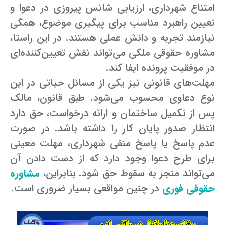
رفع بلاتکلیفی زن در طلاق
امتناع شهرداری، ارزیابی شانس پیروزی در دعوا و
وکیل طلاق در گلستان
مشاوره حقوقی جرم لواط
انتشار تصویر و فیلم اشخاص
تعیین راهبرد مناسب برای پیگیری موضوع، همگی
آموزش طلاق برای ازدواج با مرد بهتر
نیازمند تجربه و دانش عملی هستند. در این راستا،
وکیل طلاق در اهواز
مشاوره حقوقی جرم هک
لواط دانش آموزان در مدرسه
مشاوره حقوقی جرایم امنیتی داخلی و خارجی
وکیل مرد برای طلاق
مشاوره حقوقی ملکی می‌تواند نقش تعیین‌کننده‌ای
مجازات جرم لواط
وکیل طلاق در تهران
اسید پاشی منتهی به قتل
مشاوره حقوقی جرم رشا و ارتشا
مجازات های قانونی در بازی های آنلاین
در موفقیت پرونده ایفا کند.
طلاق کی اقسام
مهلت‌های قانونی نیز یکی از مسائل حیاتی در این
وکیل طلاق در تبریز
وکیل طلاق در مازندران
اسید پاشی منتهی به صدمه
مشاوره حقوقی جرم خودکشی
حکم طلاق ۵ ساعته
نوع دعاوی محسوب می‌شود. طبق قانون، مالک
وکیل طلاق کرج
مشاوره حقوقی جرم کشف حجاب
مشاوره حقوقی آلودگی محیط زیست
پس از تکمیل ساختمان و ارائه درخواست، حق دارد
همه چیز درباره عده طلاق بائن خلعی
انتظار صدور پایان کار را داشته باشد. در صورت
وکیل طلاق خیانتی
مشاوره حقوقی مزاحمت واتساپی
مشاوره حقوقی جرم توهین به مقدسات مذهبی
اعلام آمادگی برای طلاق
عدم پاسخ یا پاسخ منفی شهرداری، مهلت معینی
وکیل ماهر برای طلاق
جرم روزه خواری در ماه رمضان
اسید پاشی منتهی به از کار افتادن عضو
اعاده دادرسی در دعوی حقوقی (غیر مالی)
برای طرح دعوا وجود دارد که از دست دادن آن
چگونه طلاق بخواهیم؟
می‌تواند منجر به سقوط حق شود. بنابراین،
مشاوره
وکیل طلاق مشاوره رایگان
اهانت به مقدسات مذهبی
استفاده حمل نگهداری تعمیر ماهواره
اعاده دادرسی در دعوی حقوقی (مالی)
حقوقی فوری
در چنین مواقعی بسیار ضروری است.
مشاوره رایگان با وکیل مواد مخدر
مجازات حمل اسلحه بدون مجوز
اهانت شدید به مقدسات (ساب النبی)
وکیل مواد مخدر
قانون آلودگی صوتی
مجازات شکار غیر مجاز