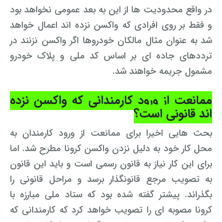
در واقع محدودیت ها از این به بعد عمومی نخواهد بود
وکیل کیفری آنلاین
تبانی در معاملات دولتی
شکایت از آلودگی صوتی
و فقط بر روی افرادی که واکسن نزده اند اعمال خواهد
شد به عنوان مثال مالکان خودروها اگر واکسن نزنند در
رویکرد حادثه بدون شاهد
اوراق کردن اتومبیل بدون مجوز قانونی
ترددهای جاده ای بر اساس کد ملی و پلاک خودرو
مشاوره حقوقی تخریب
مشمول جریمه خواهند شد.
ممانعت از ورود کارمندانی که واکسن نزده
اند قانونی است؟
بحث هایی اخیرا برای ممانعت از ورود کارمندان به
محل کار خود به دلیل نزدن واکسن کرونا مطرح شد. اما
برای این کار نیاز به قانون رسمی است و باید این قانون
به تصویب مرجع قانونگذار برسد و مراحل قانونی را
بگذراند. پیشتر گفته شده بود که ستاد ملی مبارزه با
کرونا مصوبه ای را تصویب خواهد کرد که کارمندانی که