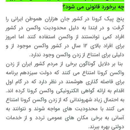
رفع بلاتکلیفی زن در طلاق
چه برخورد قانونی می شود؟
وکیل طلاق در گلستان
مشاوره حقوقی جرم لواط
انتشار تصویر و فیلم اشخاص
آموزش طلاق برای ازدواج با مرد بهتر
پنج پیک کرونا در کشور جان هزاران هموطن ایرانی را
وکیل طلاق در اهواز
مشاوره حقوقی جرم هک
لواط دانش آموزان در مدرسه
مشاوره حقوقی جرایم امنیتی داخلی و خارجی
گرفت و در ابتدا به دلیل محدودیت واکسن در کشور
وکیل مرد برای طلاق
افراد کمی توانستند از واکسن استفاده کنند اما امروز
مجازات جرم لواط
وکیل طلاق در تهران
اسید پاشی منتهی به قتل
مشاوره حقوقی جرم رشا و ارتشا
مجازات های قانونی در بازی های آنلاین
طلاق کی اقسام
برای افراد بالای ۱۲ سال در کشور واکسن موجود از و
وکیل طلاق در تبریز
وکیل طلاق در مازندران
اسید پاشی منتهی به صدمه
مشاوره حقوقی جرم خودکشی
دلیلی برای امتناع از زدن واکسن وجود ندارد.
حکم طلاق ۵ ساعته
بنا بر دلایل گوناگون برخی از مردم کشور ایران از زدن
وکیل طلاق کرج
مشاوره حقوقی جرم کشف حجاب
مشاوره حقوقی آلودگی محیط زیست
همه چیز درباره عده طلاق بائن خلعی
واکسن کرونا امتناع می کنند که دولت سیزدهم برنامه
وکیل طلاق خیانتی
مشاوره حقوقی مزاحمت واتساپی
مشاوره حقوقی جرم توهین به مقدسات مذهبی
اعلام آمادگی برای طلاق
برای فاصله گذاری هوشمند در نظر دارد که در گام اول
وکیل ماهر برای طلاق
جرم روزه خواری در ماه رمضان
اسید پاشی منتهی به از کار افتادن عضو
اعاده دادرسی در دعوی حقوقی (غیر مالی)
اقدام به ارائه گواهی الکترونیکی واکسن کرونا کرده اند.
چگونه طلاق بخواهیم؟
به احتمال زیاد شهروندانی که از زدن واکسن کرونا امتناع
وکیل طلاق مشاوره رایگان
اهانت به مقدسات مذهبی
استفاده حمل نگهداری تعمیر ماهواره
اعاده دادرسی در دعوی حقوقی (مالی)
می کنند با محدودیت های مواجه شوند و نتوانند به
مشاوره رایگان با وکیل مواد مخدر
مجازات حمل اسلحه بدون مجوز
اهانت شدید به مقدسات (ساب النبی)
آسانی به برخی مکان های عمومی تردد و از خدمات
دولتی بهره ببرند.
وکیل مواد مخدر
قانون آلودگی صوتی
مجازات شکار غیر مجاز