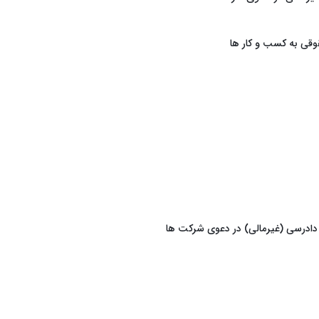
قی به کسب و کار ها
 دادرسی (غیرمالی) در دعوی شرکت ها