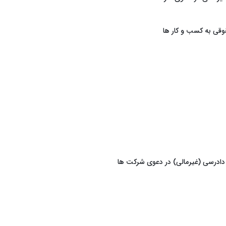
قی به کسب و کار ها
 دادرسی (غیرمالی) در دعوی شرکت ها