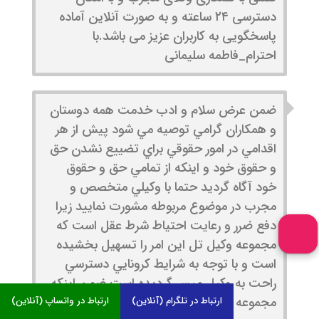
دسترسی ۲۴ ساعته و به صورت آنلاین آماده
پاسخگویی به کاربران عزیز می باشد.با
احترام_فاطمه سلیمانی
ضمن عرض سلام و ادب خدمت همه دوستان
و همكاران گرامي توصيه مي شود پيش از هر
اقدامي در امور حقوقي براي تضييع نشدن حق
و حقوق خود و اينكه از تمامي حق و حقوق
خود آگاه گرديد حتما با وكيلي متخصص و
مجرب در موضوع مربوطه مشورت نماييد زيرا
دفع ضرر و رعايت احتياط شرط عقل است كه
مجموعه وكيل تل اين امر را تسهيل بخشيده
است و با توجه به شرايط كرونايي دسترسي
راحت به وكيل ميسر گرديده است ضمن اينكه
مجموعه وكيل تل در سراسر كشور با وكلائي
ارتباط در تلگرام (آنلاین)
ارتباط در واتساپ (آنلاین)