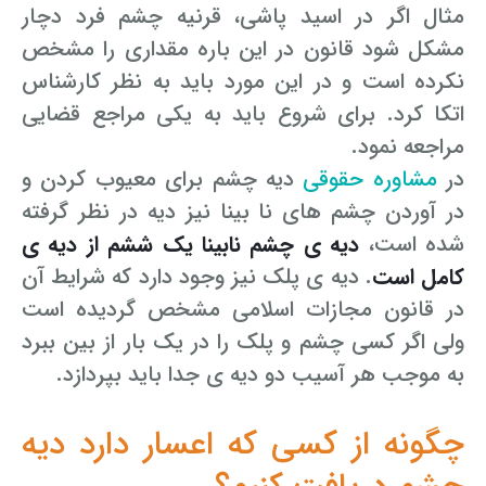
مثال اگر در اسید پاشی، قرنیه چشم فرد دچار
وکیل کیفری آنلاین
تبانی در معاملات دولتی
شکایت از آلودگی صوتی
مشکل شود قانون در این باره مقداری را مشخص
نکرده است و در این مورد باید به نظر کارشناس
رویکرد حادثه بدون شاهد
اوراق کردن اتومبیل بدون مجوز قانونی
اتکا کرد. برای شروع باید به یکی مراجع قضایی
مشاوره حقوقی تخریب
مراجعه نمود.
در
مشاوره حقوقی
دیه چشم برای معیوب کردن و
در آوردن چشم های نا بینا نیز دیه در نظر گرفته
شده است،
دیه ی چشم نابینا یک ششم از دیه ی
کامل است
. دیه ی پلک نیز وجود دارد که شرایط آن
در قانون مجازات اسلامی مشخص گردیده است
ولی اگر کسی چشم و پلک را در یک بار از بین ببرد
به موجب هر آسیب دو دیه ی جدا باید بپردازد.
چگونه از کسی که اعسار دارد دیه