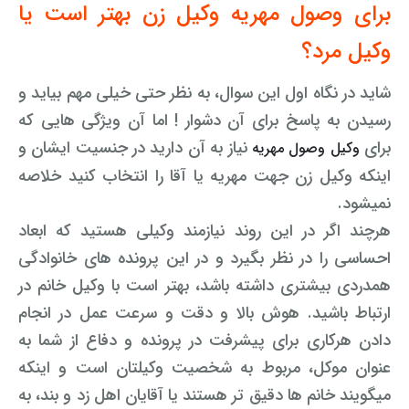
برای وصول مهریه وکیل زن بهتر است یا
وکیل کیفری آنلاین
تبانی در معاملات دولتی
شکایت از آلودگی صوتی
وکیل مرد؟
رویکرد حادثه بدون شاهد
اوراق کردن اتومبیل بدون مجوز قانونی
شاید در نگاه اول این سوال، به نظر حتی خیلی مهم بیاید و
رسیدن به پاسخ برای آن دشوار ! اما آن ویژگی هایی که
مشاوره حقوقی تخریب
برای
نیاز به آن دارید در جنسیت ایشان و
وکیل وصول مهریه
اینکه وکیل زن جهت مهریه یا آقا را انتخاب کنید خلاصه
نمیشود.
هرچند اگر در این روند نیازمند وکیلی هستید که ابعاد
احساسی را در نظر بگیرد و در این پرونده های خانوادگی
همدردی بیشتری داشته باشد، بهتر است با وکیل خانم در
ارتباط باشید. هوش بالا و دقت و سرعت عمل در انجام
دادن هرکاری برای پیشرفت در پرونده و دفاع از شما به
عنوان موکل، مربوط به شخصیت وکیلتان است و اینکه
میگویند خانم ها دقیق تر هستند یا آقایان اهل زد و بند، به