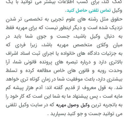
کمک کند، برای کسب اطلاعات بیشتر می توانید با یک
رفع بلاتکلیفی زن در طلاق
وکیل
.
تماس تلفنی حاصل کنید
وکیل طلاق در گلستان
مشاوره حقوقی جرم لواط
انتشار تصویر و فیلم اشخاص
آموزش طلاق برای ازدواج با مرد بهتر
حقوق مثل رشته های علوم تجربی به تخصصی تر شدن
وکیل طلاق در اهواز
مشاوره حقوقی جرم هک
لواط دانش آموزان در مدرسه
مشاوره حقوقی جرایم امنیتی داخلی و خارجی
نزدیک شده است و دیگر اینطور نیست که برای مهریه فقط
وکیل مرد برای طلاق
به دنبال وکیل باشید
، جست و جوی شما باید در
مجازات جرم لواط
وکیل طلاق در تهران
اسید پاشی منتهی به قتل
مشاوره حقوقی جرم رشا و ارتشا
مجازات های قانونی در بازی های آنلاین
طلاق کی اقسام
میان
وکلای متخصص مهریه باشد، زیرا فردی که
وکیل طلاق در تبریز
وکیل طلاق در مازندران
اسید پاشی منتهی به صدمه
مشاوره حقوقی جرم خودکشی
به
جزئیات
دادگاه های خانواده یا اجرای ثبت اسناد اشراف
حکم طلاق ۵ ساعته
بالاتری دارد و درباره تبصره های پرونده قانونی شما، آرا
وکیل طلاق کرج
مشاوره حقوقی جرم کشف حجاب
مشاوره حقوقی آلودگی محیط زیست
همه چیز درباره عده طلاق بائن خلعی
وحدت رویه و قانون های خاص مطالعه کرده و تسلط
وکیل طلاق خیانتی
مشاوره حقوقی مزاحمت واتساپی
مشاوره حقوقی جرم توهین به مقدسات مذهبی
بیشتری دارد،
باعث موفقیت شما در زمان کوتاه تری خواهد
اعلام آمادگی برای طلاق
شد.
به قول معروف از
قدیم گفته اند: آدم هزار پیشه کم
وکیل ماهر برای طلاق
جرم روزه خواری در ماه رمضان
اسید پاشی منتهی به از کار افتادن عضو
اعاده دادرسی در دعوی حقوقی (غیر مالی)
چگونه طلاق بخواهیم؟
مایه است ، پس پیشنهاد ما به شما این است که کار خود را
وکیل طلاق مشاوره رایگان
اهانت به مقدسات مذهبی
استفاده حمل نگهداری تعمیر ماهواره
اعاده دادرسی در دعوی حقوقی (مالی)
به باتجربه ترین
که در سایت وکیل تلفنی
وکیل وصول مهریه
می توانید جست و جو کنید بسپارید .
مشاوره رایگان با وکیل مواد مخدر
مجازات حمل اسلحه بدون مجوز
اهانت شدید به مقدسات (ساب النبی)
وکیل مواد مخدر
قانون آلودگی صوتی
مجازات شکار غیر مجاز