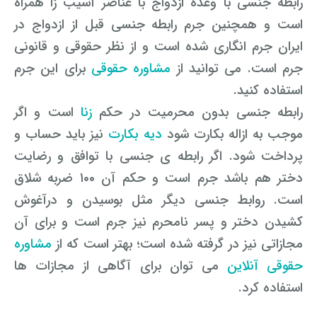
رابطه جنسی با وعده ازدواج با عناصر آسیب زا همراه
است و همچنین جرم رابطه جنسی قبل از ازدواج در
وکیل کیفری آنلاین
تبانی در معاملات دولتی
شکایت از آلودگی صوتی
ایران جرم انگاری شده است و از نظر حقوقی و قانونی
رویکرد حادثه بدون شاهد
اوراق کردن اتومبیل بدون مجوز قانونی
جرم است. می توانید از
مشاوره حقوقی
برای این جرم
استفاده کنید.
مشاوره حقوقی تخریب
رابطه جنسی بدون محرمیت در حکم
زنا
است و اگر
موجب به ازاله بکارت شود
دیه بکارت
نیز باید حساب و
پرداخت شود. اگر رابطه ی جنسی با توافق و رضایت
دختر هم باشد جرم است و حکم آن ۱۰۰ ضربه شلاق
است. روابط جنسی دیگر مثل بوسیدن و درآغوش
کشیدن دختر و پسر نامحرم نیز جرم است و برای آن
مجازاتی نیز در گرفته شده است؛ بهتر است که از
مشاوره
حقوقی آنلاین
می توان برای آگاهی از مجازات ها
استفاده کرد.