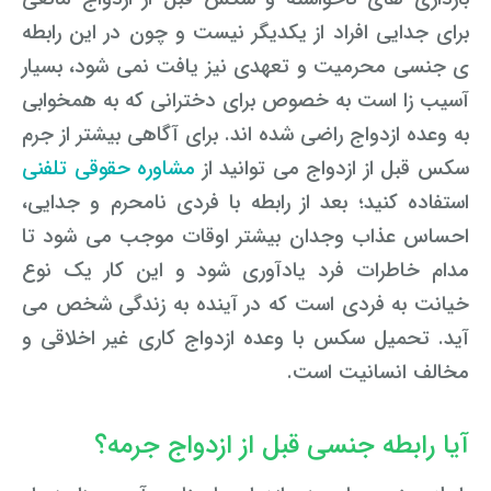
رفع بلاتکلیفی زن در طلاق
برای جدایی افراد از یکدیگر نیست و چون در این رابطه
وکیل طلاق در گلستان
مشاوره حقوقی جرم لواط
انتشار تصویر و فیلم اشخاص
آموزش طلاق برای ازدواج با مرد بهتر
ی جنسی محرمیت و تعهدی نیز یافت نمی شود، بسیار
وکیل طلاق در اهواز
مشاوره حقوقی جرم هک
لواط دانش آموزان در مدرسه
مشاوره حقوقی جرایم امنیتی داخلی و خارجی
آسیب زا است به خصوص برای دخترانی که به همخوابی
وکیل مرد برای طلاق
به وعده ازدواج راضی شده اند. برای آگاهی بیشتر از جرم
مجازات جرم لواط
وکیل طلاق در تهران
اسید پاشی منتهی به قتل
مشاوره حقوقی جرم رشا و ارتشا
مجازات های قانونی در بازی های آنلاین
طلاق کی اقسام
سکس قبل از ازدواج می توانید از
مشاوره حقوقی تلفنی
وکیل طلاق در تبریز
وکیل طلاق در مازندران
اسید پاشی منتهی به صدمه
مشاوره حقوقی جرم خودکشی
استفاده کنید؛
بعد از رابطه با فردی نامحرم و جدایی،
حکم طلاق ۵ ساعته
احساس عذاب وجدان بیشتر اوقات موجب می شود تا
وکیل طلاق کرج
مشاوره حقوقی جرم کشف حجاب
مشاوره حقوقی آلودگی محیط زیست
همه چیز درباره عده طلاق بائن خلعی
مدام خاطرات فرد یادآوری شود و این کار یک نوع
وکیل طلاق خیانتی
مشاوره حقوقی مزاحمت واتساپی
مشاوره حقوقی جرم توهین به مقدسات مذهبی
خیانت به فردی است که در آینده به زندگی شخص می
اعلام آمادگی برای طلاق
آید. تحمیل سکس با وعده ازدواج کاری غیر اخلاقی و
وکیل ماهر برای طلاق
جرم روزه خواری در ماه رمضان
اسید پاشی منتهی به از کار افتادن عضو
اعاده دادرسی در دعوی حقوقی (غیر مالی)
چگونه طلاق بخواهیم؟
مخالف انسانیت است.
وکیل طلاق مشاوره رایگان
اهانت به مقدسات مذهبی
استفاده حمل نگهداری تعمیر ماهواره
اعاده دادرسی در دعوی حقوقی (مالی)
مشاوره رایگان با وکیل مواد مخدر
مجازات حمل اسلحه بدون مجوز
اهانت شدید به مقدسات (ساب النبی)
آیا رابطه جنسی قبل از ازدواج جرمه؟
وکیل مواد مخدر
قانون آلودگی صوتی
مجازات شکار غیر مجاز