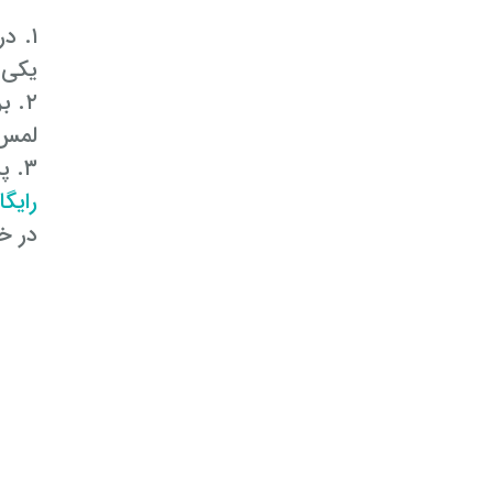
۱. د
یکی 
۲. 
لمس 
۳. پس از انجام مرحله دوم، واتساپ
رایگ
در خ