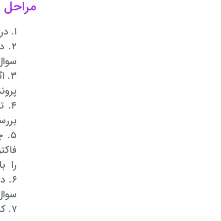
مراحل ب
۱. در سایت
۲. 
سوال
۳. 
پرون
۴. 
بررس
۵. چنانچه وکیل تشخیص دهد شما نیاز به
فاکت
را ب
سوال
۷. کلیه فرایند مشاوره حقوقی انلاین از طریق پیامک به شما اطلاع رسانی میگردد.