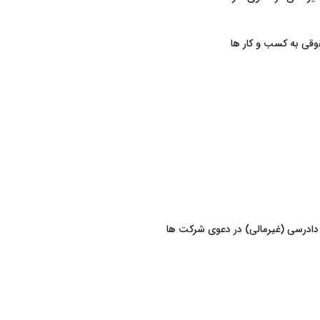
قی به کسب و کار ها
 دادرسی (غیرمالی) در دعوی شرکت ها