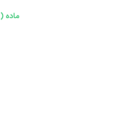
ماده (۱): طرفین قرارداد