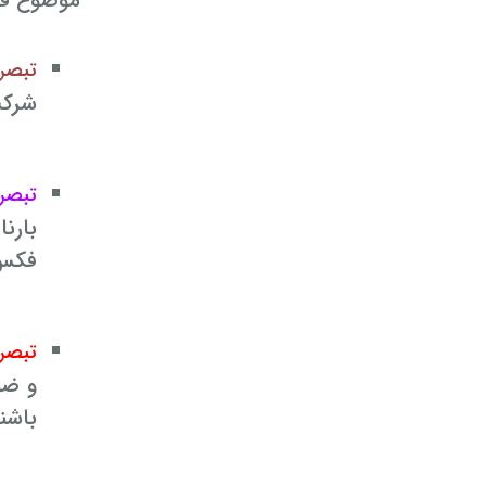
موضوع قرا
تبصره 
شرکت
تبصره
بارن
فکس 
تبصره 
و ضو
باشن