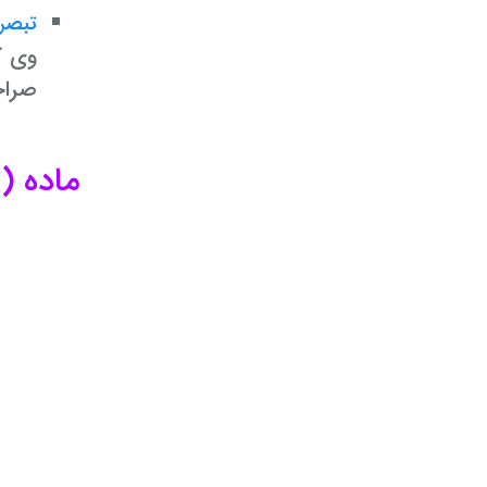
تبصره 
وی ک
صراحت
ماده (۳): مبلغ قرارداد و مهلت پرداخت