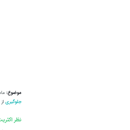
موضوع:
ماده ۱۵۸ قانون آیین دادرسی مدنی دادگاه‌های عمومی و انقلاب در امور م
جلوگیری
از تص
نظر اکثری