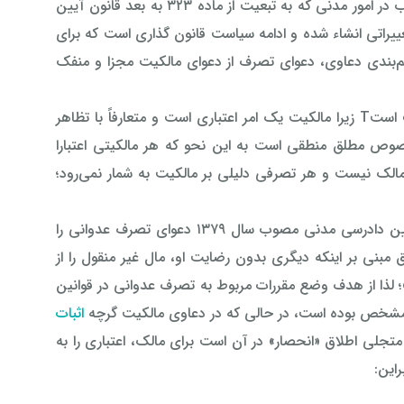
به اعتقاد اکثریت قضات، ماده ۱۵۸ قانون آیین دادرسی دادگاه‌ های عمومی و انقلاب در امور مدنی که به تبعیت از ماده ۳۲۳ به بعد قانون آیین
ییراتی انشاء شده و ادامه سیاست قانون گذاری است که برای
‌بندی دعاوی، دعوای تصرف از دعوای مالکیت مجزا و منفک
در واقع تصرف صورت ظاهری یک وضع حقوقی است که معمولاً منطبق با حقیقت استT زیرا مالکیت یک امر اعتباری است و متعارفاً با تظاهر
وص مطلق منطقی است به این نحو که هر مالكیتی اعتبارا
لک نیست و هر تصرفی دلیلی بر مالکیت به شمار نمی‌رود؛
در سیاست قانونگذاری، قانونگذار به پیروی از همین تفکیک در ماده ۱۵۸ قانون آیین دادرسی مدنی مصوب سال ۱۳۷۹ دعوای تصرف عدوانی را
نی بر اینکه دیگری بدون رضایت او، مال غیر منقول را از
 لذا از هدف وضع مقررات مربوط به تصرف عدوانی در قوانین
مشخص بوده است، در حالی که در دعاوی مالکیت گرچه
اثبات
لی اطلاق «انحصار» در آن است برای مالک، اعتباری را به
این: