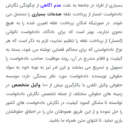
بسیاری از افراد در جامعه به علت
عدم آگاهی
از چگونگی نگارش
وکیل کیفری آنلاین
تبانی در معاملات دولتی
شکایت از آلودگی صوتی
دادخواست اعسار از پرداخت نفقه
صدمات بسیاری
را متحمل می
شوند. در صورتیکه امکان پرداخت نفقه تعیین شده را به هیچ
رویکرد حادثه بدون شاهد
اوراق کردن اتومبیل بدون مجوز قانونی
نحوی ندارید، بهتر است که برای دادگاه، دادخواست ناتوانی
مشاوره حقوقی تخریب
(اعسار) از پرداخت نفقه را تنظیم نمایید؛ لازم به ذکر است که هر
نوع دادخواستی که برای محاکم قضایی نوشته می شود، بسته به
کیفیت و اقلام مندرج در آن، روند موفقیت صاحب دادخواست را
تسهیل و تسریع می بخشد و این امر نیز به نوبه خود به سواد
حقوقی نویسنده دادخواست مورد نظر بستگی دارد؛ موسسه
حقوقی وکیل تلفنی با بکارگیری بیش از ۱۰۰
وکیل متخصص
در
زمینه های حقوقی مختلف از جمله تخصص نگارش دادخواست
توانسته تا مشکل کمبود کیفیت در نگارش دادخواست های کشور
را حل نموده و از این طریق هموطنان مان را در احقاق حقوقشان
یاری نماید. تا انتهای متن همراه ما باشید.