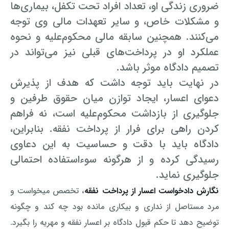
ضروری زندگی او، تعداد افراد تحت تکفل، بیماری‌ها
رفع بلاتکلیفی زن در طلاق
وکیل طلاق در گلستان
مشاوره حقوقی جرم لواط
انتشار تصویر و فیلم اشخاص
و مشکلات خاص، و سایر تعهدات مالی وی توجه
آموزش طلاق برای ازدواج با مرد بهتر
می‌کنند. همچنین سابقه مالی محکوم‌علیه و نحوه
وکیل طلاق در اهواز
مشاوره حقوقی جرم هک
لواط دانش آموزان در مدرسه
مشاوره حقوقی جرایم امنیتی داخلی و خارجی
عملکرد او در پرداخت‌های قبلی نیز می‌تواند در
وکیل مرد برای طلاق
مجازات جرم لواط
وکیل طلاق در تهران
تصمیم دادگاه موثر باشد.
اسید پاشی منتهی به قتل
مشاوره حقوقی جرم رشا و ارتشا
مجازات های قانونی در بازی های آنلاین
طلاق کی اقسام
در نهایت باید توجه داشت که هدف از پذیرش
وکیل طلاق در تبریز
وکیل طلاق در مازندران
اسید پاشی منتهی به صدمه
مشاوره حقوقی جرم خودکشی
دعوای اعسار، ایجاد توازن میان حقوق طرفین و
حکم طلاق ۵ ساعته
وکیل طلاق کرج
مشاوره حقوقی جرم کشف حجاب
مشاوره حقوقی آلودگی محیط زیست
جلوگیری از بازداشت محکوم‌علیه است، نه فراهم
همه چیز درباره عده طلاق بائن خلعی
کردن راهی برای فرار از پرداخت نفقه. بنابراین،
وکیل طلاق خیانتی
مشاوره حقوقی مزاحمت واتساپی
مشاوره حقوقی جرم توهین به مقدسات مذهبی
دادگاه باید با دقت و حساسیت به این دعاوی
اعلام آمادگی برای طلاق
وکیل ماهر برای طلاق
جرم روزه خواری در ماه رمضان
اسید پاشی منتهی به از کار افتادن عضو
اعاده دادرسی در دعوی حقوقی (غیر مالی)
رسیدگی کرده و از هرگونه سوءاستفاده احتمالی
چگونه طلاق بخواهیم؟
جلوگیری نماید.
وکیل طلاق مشاوره رایگان
اهانت به مقدسات مذهبی
استفاده حمل نگهداری تعمیر ماهواره
اعاده دادرسی در دعوی حقوقی (مالی)
نگارش دادخواست اعسار از پرداخت نفقه
، تخصص میخواست و
مشاوره رایگان با وکیل مواد مخدر
مجازات حمل اسلحه بدون مجوز
اهانت شدید به مقدسات (ساب النبی)
مرد مستاصل از نداری و بیکاری مانده بود چه کند و چگونه
توضیح دهد تا حکم قبول دادگاه بر اعسار نفقه و مهریه را بگیرد.
وکیل مواد مخدر
قانون آلودگی صوتی
مجازات شکار غیر مجاز