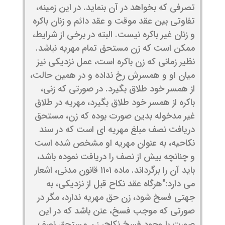
تصرفی که بخواهد در آن بنماید. در این زمینه،
تفاوتی بین عقد موقت و عقد دائم و زنان باکره
و زنان غیر باکره نیست. البته در برخی از شرایط،
ممکن است که زن مستحق تمام مهریه نباشد.
نظیر زمانی که زن باکره است، عمل نزدیکی نیز
میان او و همسرش رخ نداده و در همین حالت،
از همسر خود طلاق بگیرد. در صورتی که زنی،
باکره از همسر خود طلاق بگیرد، مهریه در طلاق
غیر مدخوله بدین صورت بوده که زن، مستحق
دریافت نصف مبلغ مهریه ای است که در سند
نکاحیه، به عنوان مهریه او مشخص شده است
و چنانچه بیش از نصف را دریافت نموده باشد،
باید آن را برگرداند. ماده ۱۱۰۱ قانون مدنی، اشعار
می دارد:"هرگاه عقد نكاح قبل از نزدیكی، به
جهتی فسخ شود، زن حق مهریه ندارد، مگر در
صورتی كه موجب فسخ، عنن باشد كه در این
صورت با وجود فسخ نكاح، زن مستحق نصف