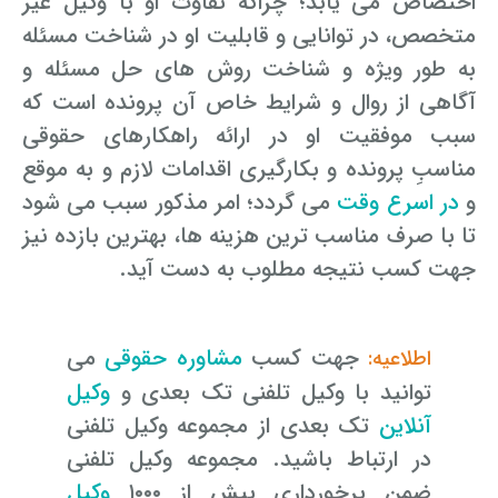
اختصاص می ­یابد؛ چراکه تفاوت او با وکیل غیر
متخصص، در توانایی و قابلیت او در شناخت مسئله
به طور ویژه و شناخت روش­ های حل مسئله و
آگاهی از روال و شرایط خاص آن پرونده است که
سبب موفقیت او در ارائه راهکارهای حقوقی
مناسبِ پرونده و بکارگیری اقدامات لازم و به موقع
و
در اسرع وقت
می­ گردد؛ امر مذکور سبب می­ شود
تا با صرف مناسب ­ترین هزینه­ ها، بهترین بازده نیز
جهت کسب نتیجه مطلوب به دست آید.
جهت کسب
مشاوره حقوقی
می
اطلاعیه:
­توانید با وکیل تلفنی تک بعدی و
وکیل
آنلاین
تک بعدی از مجموعه وکیل تلفنی
در ارتباط باشید. مجموعه وکیل تلفنی
ضمن برخورداریِ بیش از ۱۰۰۰
وکیل