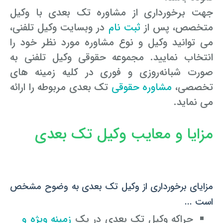
جهت برخورداری از مشاوره تک بعدی با وکیل
وکیل کیفری آنلاین
تبانی در معاملات دولتی
شکایت از آلودگی صوتی
متخصص، پس از
ثبت نام
در وب­سایت وکیل تلفنی،
می ­توانید وکیل و نوع مشاوره مورد نظر خود را
رویکرد حادثه بدون شاهد
اوراق کردن اتومبیل بدون مجوز قانونی
انتخاب نمایید. مجموعه حقوقی وکیل تلفنی به
مشاوره حقوقی تخریب
صورت شبانه‌روزی و فوری در کلیه زمینه ­های
تخصصی،
مشاوره حقوقی
تک بعدی مربوطه را ارائه
می ­نماید.
مزایا و معایب وکیل تک بعدی
مزایای برخورداری از وکیل تک بعدی به وضوح مشخص
است ...
چراکه وکیل تک بعدی در یک
زمینه ویژه و