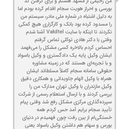
من رحیمی از مشهد هستم و برای گرفتن کد
بورسی و احراز هویت سجام اقدام کرده بودم اما
به دلیل اشتباه در شماره ملی مادر، سیستم من
را مسدود کرده بود بانک و کارگزاری هیچ کمکی
نکردند تا اینکه با سایت Vakiltel آشنا شدم
وقتی با دکتر هادی توکلی تماس گرفتم
احساس کردم بالاخره کسی مشکل را می‌فهمد
ایشان وکیل پایه یک دادگستری و وکیل باسواد
و با تجربه‌ای هستند که در زمینه مشاوره
حقوقی سامانه سجام کاملاً مسلط‌اند ایشان
همراه با وکیل الهام جاویدانی و همکاری دقیق
وکیل مازندران با وکیل تهران مدارک من را
بررسی کردند و با ارسال استعلام رسمی از شرکت
سپرده‌گذاری مرکزی مشکل رفع شد وقتی پیام
تأیید سجام برایم آمد حس کردم همه
خستگی‌ام از بین رفت چون فهمیدم در دنیای
بورس و سهام هم داشتن وکیل باسواد یعنی