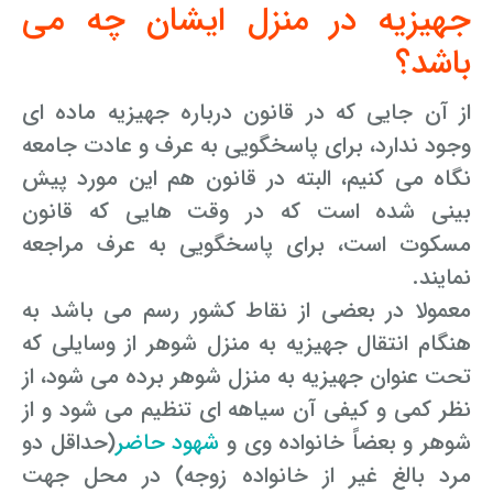
جهیزیه در منزل ایشان چه می
وکیل کیفری آنلاین
تبانی در معاملات دولتی
شکایت از آلودگی صوتی
باشد؟
رویکرد حادثه بدون شاهد
اوراق کردن اتومبیل بدون مجوز قانونی
از آن جایی که در قانون درباره جهیزیه ماده ای
وجود ندارد، برای پاسخگویی به عرف و عادت جامعه
مشاوره حقوقی تخریب
نگاه می کنیم، البته در قانون هم این مورد پیش
بینی شده است که در وقت هایی که قانون
مسکوت است، برای پاسخگویی به عرف مراجعه
نمایند.
معمولا در بعضی از نقاط کشور رسم می باشد به
هنگام انتقال جهیزیه به منزل شوهر از وسایلی که
تحت عنوان جهیزیه به منزل شوهر برده می شود، از
نظر کمی و کیفی آن سیاهه ای تنظیم می شود و از
شوهر و بعضاً خانواده وی و
شهود حاضر
(حداقل دو
مرد بالغ غیر از خانواده زوجه) در محل جهت