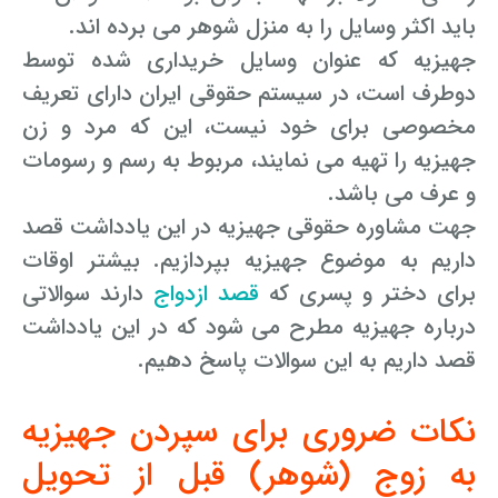
رفع بلاتکلیفی زن در طلاق
باید اکثر وسایل را به منزل شوهر می برده اند.
وکیل طلاق در گلستان
مشاوره حقوقی جرم لواط
انتشار تصویر و فیلم اشخاص
جهیزیه که عنوان وسایل خریداری شده توسط
آموزش طلاق برای ازدواج با مرد بهتر
دوطرف است، در سیستم حقوقی ایران دارای تعریف
وکیل طلاق در اهواز
مشاوره حقوقی جرم هک
لواط دانش آموزان در مدرسه
مشاوره حقوقی جرایم امنیتی داخلی و خارجی
وکیل مرد برای طلاق
مخصوصی برای خود نیست، این که مرد و زن
مجازات جرم لواط
وکیل طلاق در تهران
اسید پاشی منتهی به قتل
مشاوره حقوقی جرم رشا و ارتشا
مجازات های قانونی در بازی های آنلاین
جهیزیه را تهیه می نمایند، مربوط به رسم و رسومات
طلاق کی اقسام
و عرف می باشد.
وکیل طلاق در تبریز
وکیل طلاق در مازندران
اسید پاشی منتهی به صدمه
مشاوره حقوقی جرم خودکشی
حکم طلاق ۵ ساعته
جهت مشاوره حقوقی جهیزیه در این یادداشت قصد
وکیل طلاق کرج
مشاوره حقوقی جرم کشف حجاب
مشاوره حقوقی آلودگی محیط زیست
داریم به موضوع جهیزیه بپردازیم. بیشتر اوقات
همه چیز درباره عده طلاق بائن خلعی
برای دختر و پسری که
قصد ازدواج
دارند سوالاتی
وکیل طلاق خیانتی
مشاوره حقوقی مزاحمت واتساپی
مشاوره حقوقی جرم توهین به مقدسات مذهبی
اعلام آمادگی برای طلاق
درباره جهیزیه مطرح می شود که در این یادداشت
وکیل ماهر برای طلاق
جرم روزه خواری در ماه رمضان
اسید پاشی منتهی به از کار افتادن عضو
اعاده دادرسی در دعوی حقوقی (غیر مالی)
قصد داریم به این سوالات پاسخ دهیم.
چگونه طلاق بخواهیم؟
وکیل طلاق مشاوره رایگان
اهانت به مقدسات مذهبی
استفاده حمل نگهداری تعمیر ماهواره
اعاده دادرسی در دعوی حقوقی (مالی)
نکات ضروری برای سپردن جهیزیه
مشاوره رایگان با وکیل مواد مخدر
مجازات حمل اسلحه بدون مجوز
اهانت شدید به مقدسات (ساب النبی)
به زوج (شوهر) قبل از تحویل
وکیل مواد مخدر
قانون آلودگی صوتی
مجازات شکار غیر مجاز