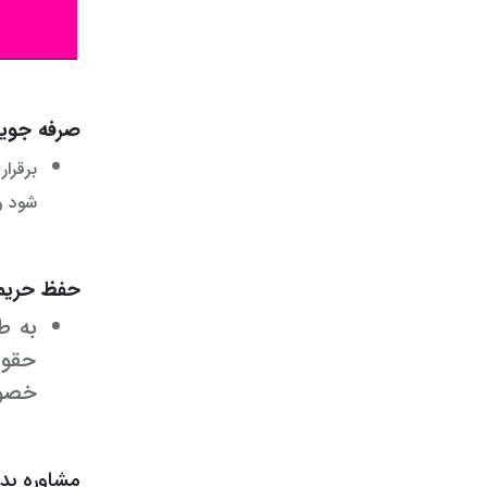
صرفه جویی
برقرا
شود و
حفظ حری
به ط
حقوق
خصوص
مشاوره بد