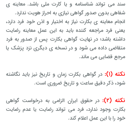
رفع بلاتکلیفی زن در طلاق
سند می تواند شناسنامه و یا کارت ملی باشد. معاینه ی
وکیل طلاق در گلستان
مشاوره حقوقی جرم لواط
انتشار تصویر و فیلم اشخاص
شفاهی بدون صدور گواهی نیازی به احراز هویت ندارد.
آموزش طلاق برای ازدواج با مرد بهتر
انجام معاینه ی بکارت نیاز به اختیار و اذن خود فرد دارد،
وکیل طلاق در اهواز
مشاوره حقوقی جرم هک
لواط دانش آموزان در مدرسه
مشاوره حقوقی جرایم امنیتی داخلی و خارجی
وکیل مرد برای طلاق
یعنی فرد مراجعه کننده باید به این عمل معاینه رضایت
مجازات جرم لواط
وکیل طلاق در تهران
اسید پاشی منتهی به قتل
مشاوره حقوقی جرم رشا و ارتشا
مجازات های قانونی در بازی های آنلاین
داشته باشد؛ در نهایت
گواهی بکارت پس از صدور به فرد
طلاق کی اقسام
متقاضی داده می شود و در نسخه ی دیگری نزد پزشک یا
وکیل طلاق در تبریز
وکیل طلاق در مازندران
اسید پاشی منتهی به صدمه
مشاوره حقوقی جرم خودکشی
حکم طلاق ۵ ساعته
مرجع قضایی می ماند.
وکیل طلاق کرج
مشاوره حقوقی جرم کشف حجاب
مشاوره حقوقی آلودگی محیط زیست
همه چیز درباره عده طلاق بائن خلعی
نکته (۱):
در گواهی بکارت زمان و تاریخ نیز باید نگاشته
وکیل طلاق خیانتی
مشاوره حقوقی مزاحمت واتساپی
مشاوره حقوقی جرم توهین به مقدسات مذهبی
اعلام آمادگی برای طلاق
شود، ذکر دقیق ساعت و تاریخ ضروری است.
وکیل ماهر برای طلاق
جرم روزه خواری در ماه رمضان
اسید پاشی منتهی به از کار افتادن عضو
اعاده دادرسی در دعوی حقوقی (غیر مالی)
چگونه طلاق بخواهیم؟
نکته (۲):
در حقوق ایران الزامی به درخواست گواهی
وکیل طلاق مشاوره رایگان
اهانت به مقدسات مذهبی
استفاده حمل نگهداری تعمیر ماهواره
اعاده دادرسی در دعوی حقوقی (مالی)
بکارت وجود ندارد، فرد می تواند رضایت یا عدم رضایت
مشاوره رایگان با وکیل مواد مخدر
مجازات حمل اسلحه بدون مجوز
اهانت شدید به مقدسات (ساب النبی)
خود را با این عمل اعلام کند.
وکیل مواد مخدر
قانون آلودگی صوتی
مجازات شکار غیر مجاز