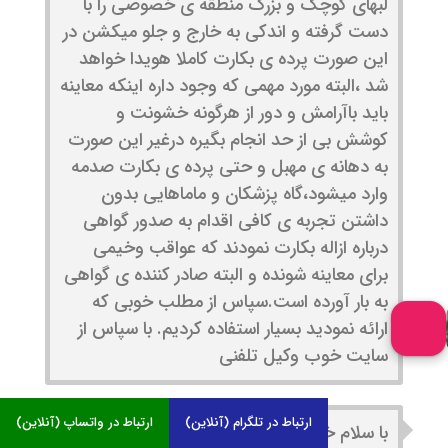
لبهای کوچک و بزرگ منطقه ی خصوصی را با
دست گرفته و اندکی به خارج و جلو میکشن در
این صورت پرده ی بکارت کاملا هویدا خواهد
شد ،البته مورد مهمی که وجود داره اینکه معاینه
باید باآرامش و دور از هرگونه خشونت و
کوشش بی از حد انجام بگیره درغیر این صورت
به دهانه ی مهبل و حتی پرده ی بکارت صدمه
وارد میشود،گاه پزشکان و ماماهایی بدون
داشتن تجربه ی کافی اقدام به صدور گواهی
درباره ازاله بکارت نمودند که عواقب وخیمی
برای معاینه شونده و البته صادر کننده ی گواهی
به بار آورده است.سپاس از مطلب خوبی که
ارائه نمودید بسیار استفاده کردیم. با سپاس از
سایت خوب وکیل تلفنی
ارتباط در تلگرام (آنلاین)
ارتباط در واتساپ (آنلاین)
با سلام خدمت مجموعه وکیل تلفنی .بکارت در