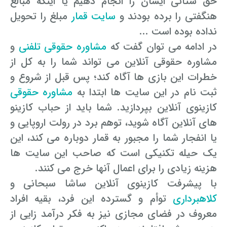
حق ستانی ایشان را انجام دهیم یا اینکه مبالغ
رفع بلاتکلیفی زن در طلاق
هنگفتی را برده بودند و
سایت قمار
مبلغ را تحویل
وکیل طلاق در گلستان
مشاوره حقوقی جرم لواط
انتشار تصویر و فیلم اشخاص
آموزش طلاق برای ازدواج با مرد بهتر
نداده بوده است ...
وکیل طلاق در اهواز
مشاوره حقوقی جرم هک
لواط دانش آموزان در مدرسه
مشاوره حقوقی جرایم امنیتی داخلی و خارجی
در ادامه می توان گفت که
مشاوره حقوقی تلفنی
و
وکیل مرد برای طلاق
مشاوره حقوقی آنلاین می تواند شما را به کل از
مجازات جرم لواط
وکیل طلاق در تهران
اسید پاشی منتهی به قتل
مشاوره حقوقی جرم رشا و ارتشا
مجازات های قانونی در بازی های آنلاین
طلاق کی اقسام
خطرات این بازی ها آگاه کند؛ پس قبل از شروع و
وکیل طلاق در تبریز
وکیل طلاق در مازندران
اسید پاشی منتهی به صدمه
مشاوره حقوقی جرم خودکشی
ثبت نام در این سایت ها ابتدا به
مشاوره حقوقی
حکم طلاق ۵ ساعته
کازینوی آنلاین بپردازید. شما باید از حباب کازینو
وکیل طلاق کرج
مشاوره حقوقی جرم کشف حجاب
مشاوره حقوقی آلودگی محیط زیست
همه چیز درباره عده طلاق بائن خلعی
های آنلاین آگاه شوید، توهم برد در رولت اروپایی و
وکیل طلاق خیانتی
مشاوره حقوقی مزاحمت واتساپی
مشاوره حقوقی جرم توهین به مقدسات مذهبی
یا انفجار شما را مجبور به قمار دوباره می کند، این
اعلام آمادگی برای طلاق
یک حیله تکنیکی است که صاحب این سایت ها
وکیل ماهر برای طلاق
جرم روزه خواری در ماه رمضان
اسید پاشی منتهی به از کار افتادن عضو
اعاده دادرسی در دعوی حقوقی (غیر مالی)
چگونه طلاق بخواهیم؟
هزینه زیادی را برای اعمال آنها خرج می کنند.
وکیل طلاق مشاوره رایگان
اهانت به مقدسات مذهبی
استفاده حمل نگهداری تعمیر ماهواره
اعاده دادرسی در دعوی حقوقی (مالی)
با پیشرفت کازینوی آنلاین ساشا سبحانی و
کلاهبرداری
توأم و گسترده این فرد، بقیه افراد
مشاوره رایگان با وکیل مواد مخدر
مجازات حمل اسلحه بدون مجوز
اهانت شدید به مقدسات (ساب النبی)
معروف در فضای مجازی نیز به فکر درآمد زایی از
وکیل مواد مخدر
قانون آلودگی صوتی
مجازات شکار غیر مجاز