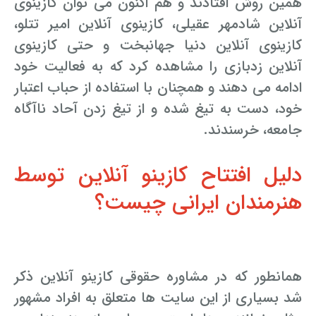
همین روش افتادند و هم اکنون می توان کازینوی
آنلاین شادمهر عقیلی، کازینوی آنلاین امیر تتلو،
وکیل کیفری آنلاین
تبانی در معاملات دولتی
شکایت از آلودگی صوتی
کازینوی آنلاین دنیا جهانبخت و حتی کازینوی
رویکرد حادثه بدون شاهد
اوراق کردن اتومبیل بدون مجوز قانونی
آنلاین زدبازی را مشاهده کرد که به فعالیت خود
ادامه می دهند و همچنان با استفاده از حباب اعتبار
مشاوره حقوقی تخریب
خود، دست به تیغ شده و از تیغ زدن آحاد ناآگاه
جامعه، خرسندند.
دلیل افتتاح کازینو آنلاین توسط
هنرمندان ایرانی چیست؟
همانطور که در مشاوره حقوقی کازینو آنلاین ذکر
شد بسیاری از این سایت ها متعلق به افراد مشهور