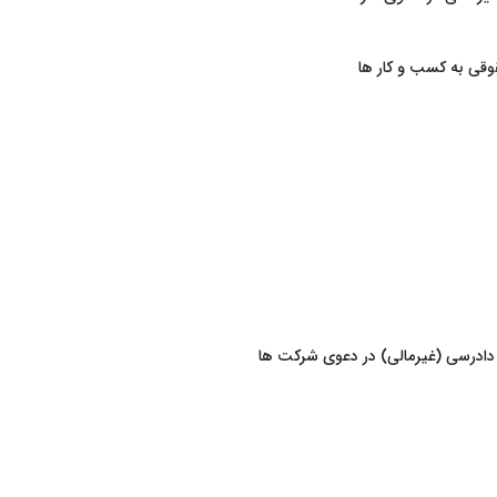
قی به کسب و کار ها
 دادرسی (غیرمالی) در دعوی شرکت ها