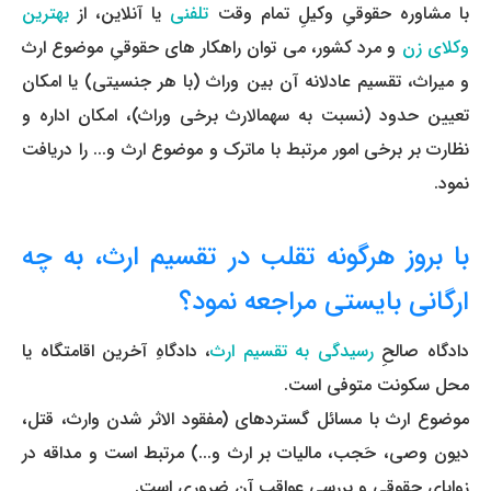
با مشاوره حقوقیِ وکیلِ تمام وقت
تلفنی
یا آنلاین، از
بهترین
وکلای زن
و مرد کشور، می ­توان راهکار های حقوقیِ موضوع ارث
و میراث، تقسیم عادلانه آن بین وراث (با هر جنسیتی) یا امکان
تعیین حدود (نسبت به سهم­الارث برخی وراث)، امکان اداره و
نظارت بر برخی امور مرتبط با ماترک و موضوع ارث و... را دریافت
نمود.
با بروز هرگونه تقلب در تقسیم ارث، به چه
ارگانی بایستی مراجعه نمود؟
دادگاه صالحِ
رسیدگی به تقسیم ارث
، دادگاهِ آخرین اقامتگاه یا
محل سکونت متوفی است.
موضوع ارث با مسائل گسترده­ای (مفقود ­الاثر شدن وارث، قتل،
دیون وصی، حَجب، مالیات بر ارث و...) مرتبط است و مداقه در
زوایای حقوقی و بررسی عواقب آن ضروری است.