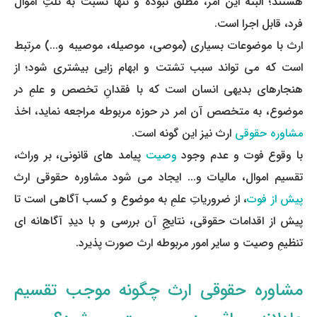
هستند؛ البته این امر، مطلق نبوده و تنها نسبت به ثلثِ اموال
فرد، قابل اجرا است.
ارث با موضوعات بسیاری (موصی، موصی­له، موصی­به و...) مرتبط
است که می ­تواند سبب تشتت و ابهام ­زایی بیش­تری شود؛ از
هنجارهای بدیهی انسان است که با فقدانِ تخصص و علمِ در
موضوع، به متخصص آن امر در حوزه مربوطه مراجعه نماید، اخذ
مشاوره حقوقی
ارث نیز این گونه است.
با وقوع فوت و عدم وجود
وصیت
پیامد های قانونی، بر وراث،
تقسیم اموال، مالیات و... ایجاد می ­شود مشاوره حقوقی ارث
پیش از فوت
، از ضروریاتِ علمِ به موضوع و کسب آگاهی است تا
پیش از اقدامات حقوقی، نتایجِ آن بررسی و با دیدِ آگاهانه ­ای
تنظیمِ وصیت و سایر امور مربوطه ارث صورت پذیرد.
مشاوره حقوقی ارث چگونه موجب تقسیم