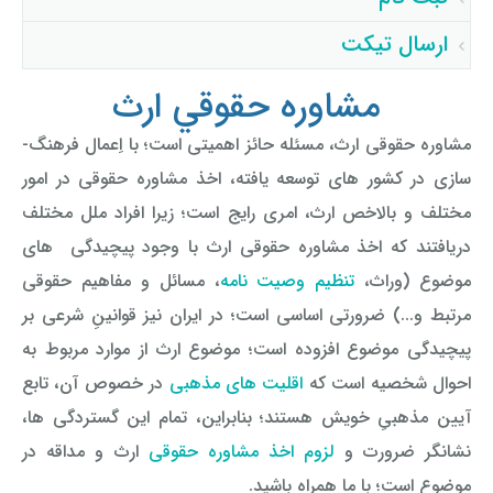
افسانه محمدپور گرامی : سوال حقوقی شما با موفقیت
توسط اپراتور تائید شد ساعت ۹:۳۱:۱۵ تاریخ ۱۴۰۵/۵/۱۰
ارسال تیکت
فرزانه بهرامی گرامی : سوال حقوقی شما با موفقیت توسط
اپراتور تائید شد ساعت ۱۷:۷:۳ تاریخ ۱۴۰۵/۵/۸
مشاوره حقوقي ارث
ساناز ک گرامی : سوال حقوقی شما با موفقیت توسط اپراتور
تائید شد ساعت ۱۲:۱۶:۱۹ تاریخ ۱۴۰۵/۵/۵
مشاوره حقوقی ارث، مسئله حائز اهمیتی است؛ با اِعمال فرهنگ­
سازی در کشور های توسعه یافته، اخذ مشاوره حقوقی در امور
مختلف و بالاخص ارث، امری رایج است؛ زیرا افراد ملل مختلف
دریافتند که اخذ مشاوره حقوقی ارث با وجود پیچیدگی­ های
موضوع (وراث،
تنظیم وصیت ­نامه
، مسائل و مفاهیم حقوقی
مرتبط و...) ضرورتی اساسی است؛
در ایران نیز قوانینِ شرعی بر
پیچیدگی موضوع افزوده است؛ موضوع ارث از موارد مربوط به
احوال شخصیه است که
اقلیت ­های مذهبی
در خصوص آن، تابع
آیین مذهبیِ خویش هستند؛ بنابراین، تمام این گستردگی ­ها،
نشانگر ضرورت و
لزوم اخذ مشاوره حقوقی
ارث و مداقه در
موضوع است؛ با ما همراه باشید.