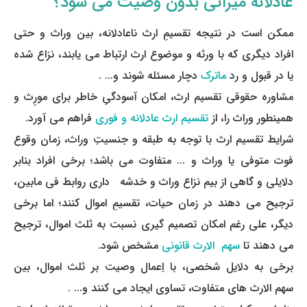
عادلانه میراثی بدون وصیت می­ شود؟
ممکن است در نتیجه تقسیمِ ارث ناعادلانه، بین وراث و حتی
افراد دیگری که با ورثه و موضوع ارث ارتباط می ­یابند، نزاع شده
یا در قبول و رد
ماترک
دچار مسئله شوند و... .
مشاوره حقوقی تقسیم ارث، امکان آسودگیِ خاطر برای مورِث و
همینطور وراث را، از
تقسیم ارث عادلانه و فوری
فراهم می ­آورد.
شرایط تقسیم ارث با توجه به طبقه و جنسیتِ وراث، زمان وقوع
فوت متوفی یا وراث و ... متفاوت می ­باشد؛ برخی افراد بنابر
دلایلی و گاهی از بیم نزاع وراث و خدشه ­ داری روابط فی مابین،
ترجیح می ­دهند در زمان حیات، تقسیمِ اموال کنند؛ اما برخی
دیگر، علی رغم امکان تصمیم­ گیری نسبت به ثلث اموال، ترجیح
می ­دهند تا
سهم­ الارث قانونی
مشخص شود.
برخی به دلایل شخصی، با اِعمال وصیت بر ثلث اموال، بین
سهم ­الارث ­های متفاوت، تساوی ایجاد می­ کنند و... .