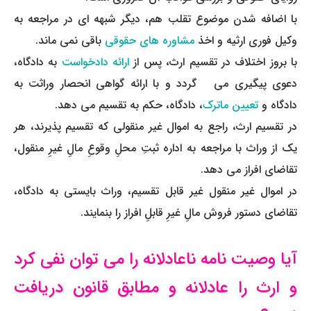
با اضافه شدن موضوع تقلب هم، دیگر شبهه­ ای در مراجعه به
وکیل فوری ارثیه و اخذ
مشاوره ­های حقوقی
باقی نمی ­ماند.
با بروز اختلاف در تقسیم ارث، پس از
ارائه دادخواست
به دادگاه،
دعوی پیگیری می ­ گردد و با ارائه گواهی انحصار وراثت به
دادگاه و
تعیین ماترک
، دادگاه، حکم به تقسیم می ­دهد.
در تقسیم ارث، راجع به اموال غیر منقولی که تقسیم پذیرند، هر
یک از وراث با مراجعه به اداره ثبتِ محلِ وقوعِ مالِ غیرِ منقول،
تقاضای افراز می ­دهد.
در اموال غیر منقول غیر قابل تقسیم، وراث بایستی به دادگاه،
تقاضای دستور فروش مالِ غیرِ قابلِ افراز را بنمایند.
آیا وصیت­ نامه ناعادلانه را می­ توان نفی کرد
و ارث را عادلانه و مطابق قانون دریافت