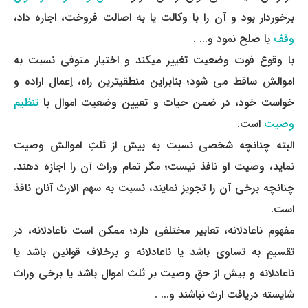
برخوردار بود و آن را با وکالت یا به اصالت فروخت، اجاره داد،
وقف
یا صلح نمود و... .
با وقوع فوت وضعیت تغییر می­کند و اختیار متوفی نسبت به
اموالش ساقط می ­شود؛ بنابراین منطقی­ترین راه، اِعمال اراده و
خواست خود، در ضمن حیات و تعیین وضعیت اموال با
تنظیم
وصیت
است.
البته چنانچه شخصی نسبت به بیش از ثلثِ اموالش وصیت
نماید، وصیت او نافذ نیست؛ مگر تمام وراث آن را اجازه دهند.
چنانچه برخی آن را تجویز نمایند، نسبت به سهم ­الارث آنان نافذ
است.
مفهوم ناعادلانه، تعابیر مختلفی دارد؛ ممکن است ناعادلانه، در
تقسیمِ به تساوی باشد یا ناعادلانه و برخلاف قوانین باشد یا
ناعادلانه و بیش از حقِ وصیت بر ثلث اموال باشد یا برخی وراث
شایسته دریافت ارث نباشند و... .