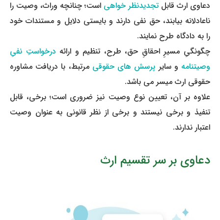
دعاوی ارث قابل
تجدید­نظر­ خواهی
است؛ چنانچه وراث، وصیت را
ناعادلانه بیابند، حق نفی دارند و بایستی دلایل و مستندات خود
را به دادگاه طرح نمایند.
چگونگیِ مسیرِ احقاقِ حق، طرح، تنظیم و ارائه
درخواستِ نفیِ
وصیت­نامه
و سایر
پرسش ­های حقوقی
مرتبط، با دریافت مشاوره
حقوقی ارث میسر می ­باشد.
علاوه بر آن، تعیین نوع وصیت نیز ضروری است؛ برخی، قابل
تنفیذ و برخی نیستند و برخی از نظر قانونی به عنوان وصیت
اعتبار ندارند.
دعاوی بر سر تقسیم ارث