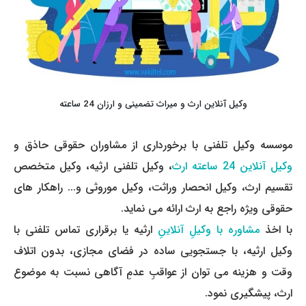
وکیل آنلاین ارث و میراث تضمینی و ارزان 24 ساعته
موسسه وکیل تلفنی با برخورداری از مشاوران حقوقی حاذق و
وکیل آنلاین 24 ساعته ارث
، وکیل تلفنی ارثیه، وکیل متخصص
تقسیم ارث، وکیل انحصار وراثت، وکیل موروثی و... راهکار های
حقوقی ویژه راجع به ارث ارائه می ­نماید.
با اخذ
مشاوره با وکیلِ آنلاینِ
ارثیه یا برقراری تماس تلفنی با
وکیل ارثیه، با جستجویی ساده در فضای مجازی، بدون اتلاف
وقت و هزینه می ­توان از عواقبِ عدمِ آگاهی نسبت به موضوع
ارث، پیشگیری نمود.