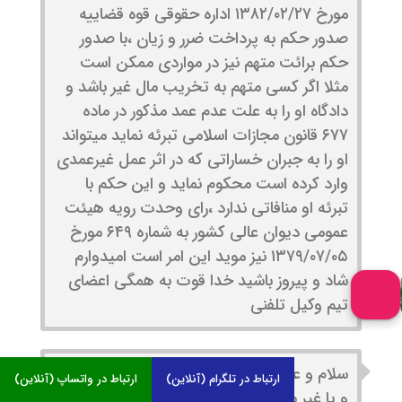
مورخ ۱۳۸۲/۰۲/۲۷ اداره حقوقی قوه قضاییه
صدور حکم به پرداخت ضرر و زیان ،با صدور
حکم برائت متهم نیز در مواردی ممکن است
مثلا اگر کسی متهم به تخریب مال غیر باشد و
دادگاه او را به علت عدم عمد مذکور در ماده
۶۷۷ قانون مجازات اسلامی تبرئه نماید میتواند
او را به جبران خساراتی که در اثر عمل غیرعمدی
وارد کرده است محکوم نماید و این حکم با
تبرئه او منافاتی ندارد ،رای وحدت رویه هیئت
عمومی دیوان عالی کشور به شماره ۶۴۹ مورخ
۱۳۷۹/۰۷/۰۵ نیز موید این امر است امیدوارم
شاد و پیروز باشید خدا قوت به همگی اعضای
تیم وکیل تلفنی
سلام و عرض ادب. تخریب به صورت مستقیم
ارتباط در تلگرام (آنلاین)
ارتباط در واتساپ (آنلاین)
و یا غیر مستقیم می تواند انجام شود. تخریب