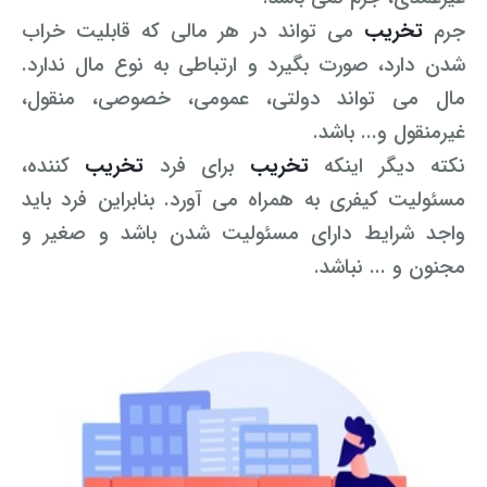
جرم
تخریب
می تواند در هر مالی که قابلیت خراب
وکیل کیفری آنلاین
تبانی در معاملات دولتی
شکایت از آلودگی صوتی
شدن دارد، صورت بگیرد و ارتباطی به نوع مال ندارد.
رویکرد حادثه بدون شاهد
اوراق کردن اتومبیل بدون مجوز قانونی
مال می تواند دولتی، عمومی، خصوصی، منقول،
غیرمنقول و... باشد.
مشاوره حقوقی تخریب
نکته دیگر اینکه
تخریب
برای فرد
تخریب
کننده،
مسئولیت کیفری به همراه می آورد. بنابراین فرد باید
واجد شرایط دارای مسئولیت شدن باشد و صغیر و
مجنون و ... نباشد.