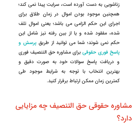
زناشویی به دست آورده است، سرایت پیدا نمی کند؛
وکیل کیفری آنلاین
تبانی در معاملات دولتی
شکایت از آلودگی صوتی
همچنین موجود بودن اموال در زمان طلاق برای
اجرای این حکم الزامی می باشد؛ یعنی اموال تلف
رویکرد حادثه بدون شاهد
اوراق کردن اتومبیل بدون مجوز قانونی
شده، مفقود شده و یا از بین رفته نیز شامل این
مشاوره حقوقی تخریب
حکم نمی شوند؛
شما می توانید از طریق
پرسش و
پاسخ فوری حقوقی
برای مشاوره
حق التنصیف فوری
و دریافت پاسخ سوالات خود به صورت دقیق و
بهترین انتخاب با توجه به شرایط موجود طی
کمترین زمان ممکن ارتباط برقرار کنید.
مشاوره حقوقی حق التنصیف چه مزایایی
دارد؟