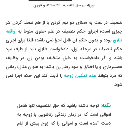
رفع بلاتکلیفی زن در طلاق
اورژانس حق التنصیف ۲۴ ساعته و فوری
وکیل طلاق در گلستان
مشاوره حقوقی جرم لواط
انتشار تصویر و فیلم اشخاص
آموزش طلاق برای ازدواج با مرد بهتر
تنصیف در لغت به معنای دو نیم کردن یا از هم نصف کردن هر
وکیل طلاق در اهواز
مشاوره حقوقی جرم هک
لواط دانش آموزان در مدرسه
مشاوره حقوقی جرایم امنیتی داخلی و خارجی
وکیل مرد برای طلاق
چیزی است؛ اجرای حکم تنصیف در علم حقوق منوط به
واقعه
مجازات جرم لواط
وکیل طلاق در تهران
اسید پاشی منتهی به قتل
مشاوره حقوقی جرم رشا و ارتشا
مجازات های قانونی در بازی های آنلاین
طلاق
بوده و بدون حکم آن قابل اجرا نمی باشد؛ فلذا
برای اجرای
طلاق کی اقسام
حکم تنصیف در مرحله اول، دادخواست طلاق باید از طرف مرد
وکیل طلاق در تبریز
وکیل طلاق در مازندران
اسید پاشی منتهی به صدمه
مشاوره حقوقی جرم خودکشی
حکم طلاق ۵ ساعته
باشد و اگر دادخواست به دلیل متخلف بودن زن در وظایف
وکیل طلاق کرج
مشاوره حقوقی جرم کشف حجاب
مشاوره حقوقی آلودگی محیط زیست
همسرداری و یا اخلاق و سوء رفتار زن باشد؛ به عنوان مثال: زمانی
همه چیز درباره عده طلاق بائن خلعی
که مرد بتواند
وکیل طلاق خیانتی
عدم تمکین زوجه
مشاوره حقوقی مزاحمت واتساپی
مشاوره حقوقی جرم توهین به مقدسات مذهبی
را ثابت کند این حکم اجرا نمی
اعلام آمادگی برای طلاق
شود.
وکیل ماهر برای طلاق
جرم روزه خواری در ماه رمضان
اسید پاشی منتهی به از کار افتادن عضو
اعاده دادرسی در دعوی حقوقی (غیر مالی)
چگونه طلاق بخواهیم؟
وکیل طلاق مشاوره رایگان
اهانت به مقدسات مذهبی
استفاده حمل نگهداری تعمیر ماهواره
اعاده دادرسی در دعوی حقوقی (مالی)
نکته:
توجه داشته باشید که حق التنصیف تنها شامل
مشاوره رایگان با وکیل مواد مخدر
مجازات حمل اسلحه بدون مجوز
اهانت شدید به مقدسات (ساب النبی)
اموالی است که در زمان زندگی زناشویی با زوجه به
دست آمده است و اموالی را که زوج پیش از ایام
وکیل مواد مخدر
قانون آلودگی صوتی
مجازات شکار غیر مجاز