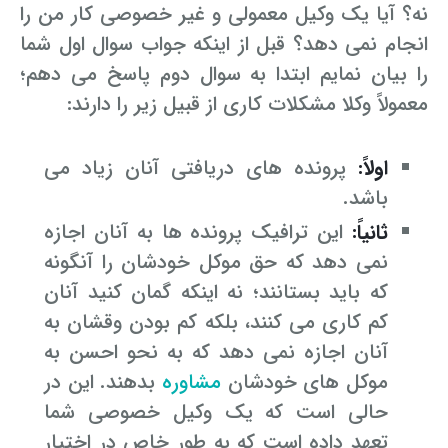
رفع بلاتکلیفی زن در طلاق
نه؟ آیا یک وکیل معمولی و غیر خصوصی کار من را
وکیل طلاق در گلستان
مشاوره حقوقی جرم لواط
انتشار تصویر و فیلم اشخاص
انجام نمی دهد؟ قبل از اینکه جواب سوال اول شما
آموزش طلاق برای ازدواج با مرد بهتر
را بیان نمایم ابتدا به سوال دوم پاسخ می دهم؛
وکیل طلاق در اهواز
مشاوره حقوقی جرم هک
لواط دانش آموزان در مدرسه
مشاوره حقوقی جرایم امنیتی داخلی و خارجی
وکیل مرد برای طلاق
معمولاً وکلا مشکلات کاری از قبیل زیر را دارند:
مجازات جرم لواط
وکیل طلاق در تهران
اسید پاشی منتهی به قتل
مشاوره حقوقی جرم رشا و ارتشا
مجازات های قانونی در بازی های آنلاین
طلاق کی اقسام
اولاً:
پرونده های دریافتی آنان زیاد می
وکیل طلاق در تبریز
وکیل طلاق در مازندران
اسید پاشی منتهی به صدمه
مشاوره حقوقی جرم خودکشی
حکم طلاق ۵ ساعته
باشد.
وکیل طلاق کرج
مشاوره حقوقی جرم کشف حجاب
مشاوره حقوقی آلودگی محیط زیست
ثانیاً:
این ترافیک پرونده ها به آنان اجازه
همه چیز درباره عده طلاق بائن خلعی
نمی دهد که حق موکل خودشان را آنگونه
وکیل طلاق خیانتی
مشاوره حقوقی مزاحمت واتساپی
مشاوره حقوقی جرم توهین به مقدسات مذهبی
اعلام آمادگی برای طلاق
که باید بستانند؛ نه اینکه گمان کنید آنان
وکیل ماهر برای طلاق
جرم روزه خواری در ماه رمضان
اسید پاشی منتهی به از کار افتادن عضو
اعاده دادرسی در دعوی حقوقی (غیر مالی)
کم کاری می کنند، بلکه کم بودن وقشان به
چگونه طلاق بخواهیم؟
آنان اجازه نمی دهد که به نحو احسن به
وکیل طلاق مشاوره رایگان
اهانت به مقدسات مذهبی
استفاده حمل نگهداری تعمیر ماهواره
اعاده دادرسی در دعوی حقوقی (مالی)
موکل های خودشان
مشاوره
بدهند. این در
مشاوره رایگان با وکیل مواد مخدر
مجازات حمل اسلحه بدون مجوز
اهانت شدید به مقدسات (ساب النبی)
حالی است که یک وکیل خصوصی شما
تعهد داده است که به طور خاص در اختیار
وکیل مواد مخدر
قانون آلودگی صوتی
مجازات شکار غیر مجاز