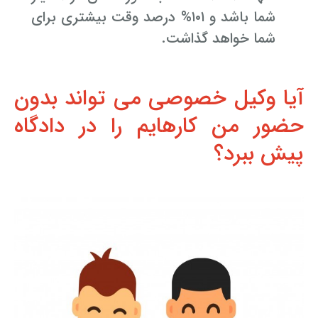
شما باشد و ۱۰۱% درصد وقت بیشتری برای
وکیل کیفری آنلاین
تبانی در معاملات دولتی
شکایت از آلودگی صوتی
شما خواهد گذاشت.
رویکرد حادثه بدون شاهد
اوراق کردن اتومبیل بدون مجوز قانونی
آیا وکیل خصوصی می تواند بدون
مشاوره حقوقی تخریب
حضور من کارهایم را در دادگاه
پیش ببرد؟