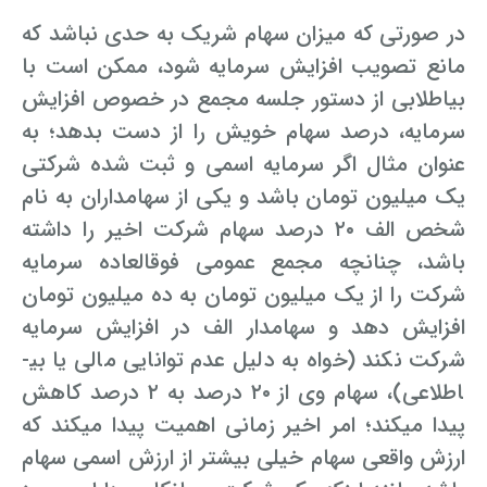
در صورتی که میزان سهام­­ شریک به حدی نباشد که
وکیل کیفری آنلاین
تبانی در معاملات دولتی
شکایت از آلودگی صوتی
مانع تصویب افزایش سرمایه شود، ممکن است با
رویکرد حادثه بدون شاهد
اوراق کردن اتومبیل بدون مجوز قانونی
بی­اطلابی از دستور جلسه مجمع در خصوص افزایش
سرمایه، درصد سهام خویش را از دست بدهد؛ به
مشاوره حقوقی تخریب
عنوان مثال اگر سرمایه اسمی و ثبت شده
شرکتی
یک میلیون تومان باشد و یکی از سهام­­داران به نام
شخص الف ۲۰ درصد سهام­­ شرکت اخیر را داشته
باشد، چنان­چه مجمع عمومی فوق­العاده سرمایه
شرکت را از یک میلیون تومان به ده میلیون تومان
افزایش دهد و سهام­­دار الف در افزایش سرمایه
شرکت نکند (خواه به دلیل عدم توانایی مالی یا بی­
اطلاعی)، سهام وی از ۲۰ درصد به ۲ درصد کاهش
پیدا می­کند؛ امر اخیر زمانی اهمیت پیدا می­کند که
ارزش واقعی سهام خیلی بیشتر از ارزش اسمی سهام