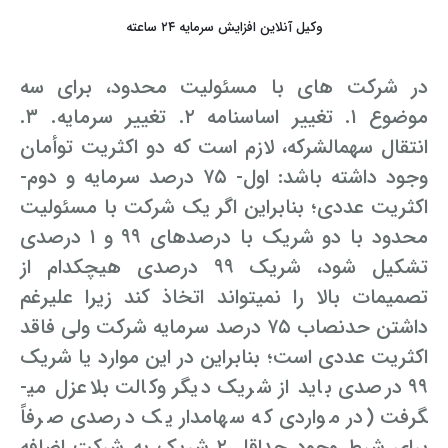
وکیل آنلاین افزایش سرمایه ۲۴ ساعته
در شرکت­ های با مسئولیت محدود، برای سه
موضوع ۱. تغییر اساسنامه ۲. تغییر سرمایه. ۳.
انتقال سهم­الشرکه، لازم است که دو اکثریت توأمان
وجود داشته باشد: اول- ۷۵ درصد سرمایه و دوم-
اکثریت عددی؛ بنابراین اگر یک شرکت با مسئولیت
محدود با دو شریک با درصدهای ۹۹ و ۱ درصدی
تشکیل شود، شریک ۹۹ درصدی هیچ­کدام از
تصمیمات بالا را نمی­تواند اتخاذ کند زیرا علی­رغم
داشتن حدنصاب ۷۵ درصد سرمایه شرکت ولی فاقد
اکثریت عددی است؛ بنابراین در این موارد یا شریک
۹۹ درصدی باید از شریک دیگر وکالت بلاعزل می­
گرفت (در مواردی که سهام­­دار یک درصدی صرفاً
برای شرط وجود حداقل ۲ شریک به شرکت اضافه