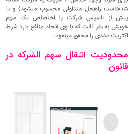
شده­است راه­حل متداولی محسوب می­شود) و یا
پیش از تاسیس شرکت با اختصاص یک سهم
خویش به نفر ثالث که با وی اتحاد منافع دارد شرط
اکثریت عددی را محقق می­نمود.
محدودیت انتقال سهم­ الشرکه در
قانون