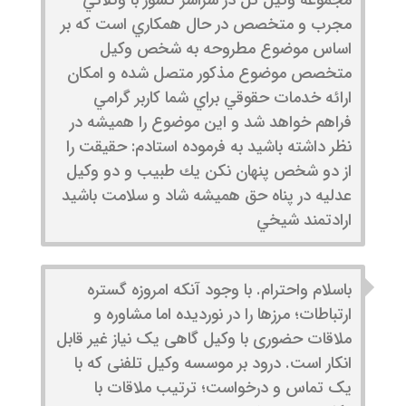
مجموعه وكيل تل در سراسر كشور با وكلائي
مجرب و متخصص در حال همكاري است كه بر
اساس موضوع مطروحه به شخص وكيل
متخصص موضوع مذكور متصل شده و امكان
ارائه خدمات حقوقي براي شما كاربر گرامي
فراهم خواهد شد و اين موضوع را هميشه در
نظر داشته باشيد به فرموده استادم: حقيقت را
از دو شخص پنهان نكن يك طبيب و دو وكيل
عدليه در پناه حق هميشه شاد و سلامت باشيد
ارادتمند شيخي
باسلام واحترام. با وجود آنکه امروزه گستره
ارتباطات‌؛ مرزها را در نوردیده اما مشاوره و
ملاقات حضوری با وکیل گاهی یک نیاز غیر قابل
انکار است. درود بر موسسه وکیل تلفنی که با
یک تماس و درخواست؛ ترتیب ملاقات با