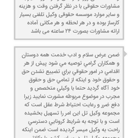
مشاورات حقوقی با در نظر گرفتن وقت و هزینه
و سایر موارد موسسه حقوقی وکیل تلفنی بسیار
کارساز بوده و در هر لحظه و هر مکانی آماده
ارائه مشاورات بصورت ۲۴ ساعته می باشد
ضمن عرض سلام و ادب خدمت همه دوستان
و همكاران گرامي توصيه مي شود پيش از هر
اقدامي در امور حقوقي براي تضييع نشدن حق
و حقوق خود و اينكه از تمامي حق و حقوق
خود آگاه گرديد حتما با وكيلي متخصص و
مجرب در موضوع مربوطه مشورت نماييد زيرا
دفع ضرر و رعايت احتياط شرط عقل است كه
مجموعه وكيل تل اين امر را تسهيل بخشيده
است و با توجه به شرايط كرونايي دسترسي
راحت به وكيل ميسر گرديده است ضمن اينكه