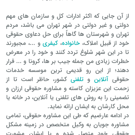
رفع بلاتکلیفی زن در طلاق
وکیل طلاق در گلستان
مشاوره حقوقی جرم لواط
انتشار تصویر و فیلم اشخاص
از آن جایی که اکثر ادارات کل و سازمان های مهم
آموزش طلاق برای ازدواج با مرد بهتر
دولتی و غیر دولتی در شهر تهران می باشد، مردم
وکیل طلاق در اهواز
مشاوره حقوقی جرم هک
لواط دانش آموزان در مدرسه
مشاوره حقوقی جرایم امنیتی داخلی و خارجی
وکیل مرد برای طلاق
تهران و شهرستان ها گاهاً برای حل دعاوی حقوقی
مجازات جرم لواط
وکیل طلاق در تهران
اسید پاشی منتهی به قتل
مشاوره حقوقی جرم رشا و ارتشا
مجازات های قانونی در بازی های آنلاین
خود از قبیل املاک،
خانواده
،
کیفری
و ...، مجبورند
طلاق کی اقسام
تا در این شهر شلوغ تردد کنند و خود را در معرض
وکیل طلاق در تبریز
وکیل طلاق در مازندران
اسید پاشی منتهی به صدمه
مشاوره حقوقی جرم خودکشی
حکم طلاق ۵ ساعته
خطرات زیادی من جمله جیب بر ها، کرونا و ... قرار
وکیل طلاق کرج
مشاوره حقوقی جرم کشف حجاب
مشاوره حقوقی آلودگی محیط زیست
دهند؛ از این رو قدیمی ترین موسسه خدمات
همه چیز درباره عده طلاق بائن خلعی
حقوقی
آنلاین
و
تلفنی
کشور، حاظر است تا از
وکیل طلاق خیانتی
مشاوره حقوقی مزاحمت واتساپی
مشاوره حقوقی جرم توهین به مقدسات مذهبی
اعلام آمادگی برای طلاق
زحمت این عزیزان کاسته و مشاوره حقوقی ارزان و
وکیل ماهر برای طلاق
جرم روزه خواری در ماه رمضان
اسید پاشی منتهی به از کار افتادن عضو
اعاده دادرسی در دعوی حقوقی (غیر مالی)
تضمینی را به روش های تلفنی یا آنلاین، در خانه یا
چگونه طلاق بخواهیم؟
محل کارشان به ایشان ارائه نماید.
وکیل طلاق مشاوره رایگان
اهانت به مقدسات مذهبی
استفاده حمل نگهداری تعمیر ماهواره
اعاده دادرسی در دعوی حقوقی (مالی)
در ادامه عارضیم که طی این مشاوره حقوقی، تمامی
مشاوره رایگان با وکیل مواد مخدر
مجازات حمل اسلحه بدون مجوز
اهانت شدید به مقدسات (ساب النبی)
مشاوره جویان به وکیل متخصص در زمینه مشکل
حقوقی خود متصل شده و با ایشان مشورت
وکیل مواد مخدر
قانون آلودگی صوتی
مجازات شکار غیر مجاز