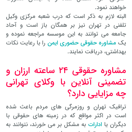
خواهند نمود.
وکیل کیفری آنلاین
تبانی در معاملات دولتی
شکایت از آلودگی صوتی
البته لازم به ذکر است که درب شعبه مرکزی وکیل
تلفنی در تهران نیز بر همگان باز است و آحاد
رویکرد حادثه بدون شاهد
اوراق کردن اتومبیل بدون مجوز قانونی
جامعه می توانند به این موسسه مراجعه نموده و
مشاوره حقوقی تخریب
یک
مشاوره حقوقی حضوری ایمن
را با رعایت نکات
بهداشتی، دریافت نمایند.
مشاوره حقوقی ۲۴ ساعته ارزان و
تضمینی آنلاین با وکلای تهرانی
چه مزایایی دارد؟
ترافیک تهران و روزمرگی های مردم باعث شده
است در اکثر مواقع که در زمینه های حقوقی با
دیگران یا
ادارات
به مشکل بر می خورند، نتوانند به