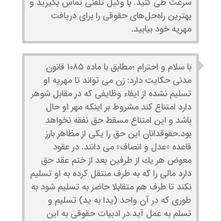
سرعت طی کنید. با وکیل تلفنی تماس بگیرید و
بهترین راه‌حل‌های حقوقی را برای دریافت
مهریه خود بیابید.
با سلام و احترام ؛مطابق با ماده ۱۰۸۵ قانون
مدنی حكایت دارد: زن می تواند تا مهریه او
تسلیم نشده از ایفاء وظایفی كه در مقابل شوهر
دارد امتناع كند مشروط بر اینكه مهر او حال
باشد و این امتناع مسقط حق نفقه نخواهد
بود.حقوقدانان این حق را یكی از مظاهر بارز
قاعده «عدل و انصاف» می دانند. در عقود
معوض هر یك از طرفین بعد از ختم عقد حق
دارد مالی را كه به طرف منتقل كرده به او تسلیم
نكند تا طرف هم متقابلا حاضر به تسلیم شود به
طوری كه در آن واحد (یدا به ید) تسلیم و
تسلم به عمل آید.در ادبیات حقوقی به این