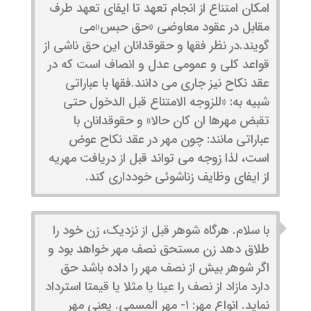
امكان امتناع از انجام تعهد تا ایفای تعهد طرف
مقابل در عقود معاوضی «حق حبس»می
گویند.در نظر فقها و حقوقدانان این حق ناشی از
قواعد كلی و عمومی عدل و انصاف است كه در
عقد نكاح نیز جاری می دانند.فقها با عباراتی
شبیه به: «للزوجه الامتناع قبل الدخول حتی
تقبض مهرها ان كان حالا» و حقوقدانان با
عباراتی مانند: چون مهر در عقد نكاح عوض
است، لذا زوجه می تواند قبل از دریافت مهریه
از ایفای وظایف زناشوئی خودداری كند.
با سلام. هرگاه شوهر قبل از نزدیک، زن خود را
طلاق دهد زن مستحق نصف مهر خواهد بود و
اگر شوهر بیش از نصف مهر را داده باشد حق
دارد مازاد از نصف را عینا یا مثلا یا قیمتا استرداد
نماید. انواع مهر: ۱- مهر المسمی. یعنی مهر