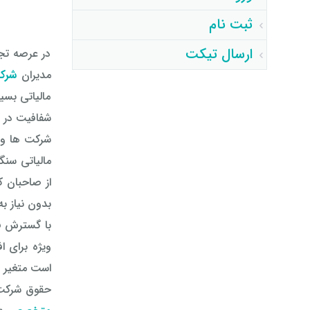
ثبت نام
ارسال تیکت
در عرصه تجا
مدیران
شرک
مالیاتی بسی
شفافیت در م
شرکت ها و م
مالیاتی سنگ
از صاحبان ک
بدون نیاز به
با گسترش فن
ویژه برای ا
است متغیر ب
حقوق شرکت 