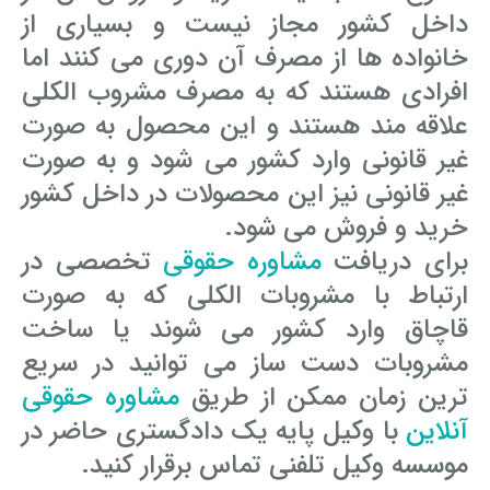
رفع بلاتکلیفی زن در طلاق
داخل کشور مجاز نیست و بسیاری از
وکیل طلاق در گلستان
مشاوره حقوقی جرم لواط
انتشار تصویر و فیلم اشخاص
خانواده ها از مصرف آن دوری می کنند اما
آموزش طلاق برای ازدواج با مرد بهتر
افرادی هستند که به مصرف مشروب الکلی
وکیل طلاق در اهواز
مشاوره حقوقی جرم هک
لواط دانش آموزان در مدرسه
مشاوره حقوقی جرایم امنیتی داخلی و خارجی
وکیل مرد برای طلاق
علاقه مند هستند و این محصول به صورت
مجازات جرم لواط
وکیل طلاق در تهران
اسید پاشی منتهی به قتل
مشاوره حقوقی جرم رشا و ارتشا
مجازات های قانونی در بازی های آنلاین
غیر قانونی وارد کشور می شود و به صورت
طلاق کی اقسام
غیر قانونی نیز این محصولات در داخل کشور
وکیل طلاق در تبریز
وکیل طلاق در مازندران
اسید پاشی منتهی به صدمه
مشاوره حقوقی جرم خودکشی
حکم طلاق ۵ ساعته
خرید و فروش می شود.
وکیل طلاق کرج
مشاوره حقوقی جرم کشف حجاب
مشاوره حقوقی آلودگی محیط زیست
برای دریافت
مشاوره حقوقی
تخصصی در
همه چیز درباره عده طلاق بائن خلعی
وکیل طلاق خیانتی
مشاوره حقوقی مزاحمت واتساپی
مشاوره حقوقی جرم توهین به مقدسات مذهبی
ارتباط با مشروبات الکلی که به صورت
اعلام آمادگی برای طلاق
قاچاق وارد کشور می شوند یا ساخت
وکیل ماهر برای طلاق
جرم روزه خواری در ماه رمضان
اسید پاشی منتهی به از کار افتادن عضو
اعاده دادرسی در دعوی حقوقی (غیر مالی)
چگونه طلاق بخواهیم؟
مشروبات دست ساز می توانید در سریع
وکیل طلاق مشاوره رایگان
اهانت به مقدسات مذهبی
استفاده حمل نگهداری تعمیر ماهواره
اعاده دادرسی در دعوی حقوقی (مالی)
ترین زمان ممکن از طریق
مشاوره حقوقی
آنلاین
با وکیل پایه یک دادگستری حاضر در
مشاوره رایگان با وکیل مواد مخدر
مجازات حمل اسلحه بدون مجوز
اهانت شدید به مقدسات (ساب النبی)
موسسه وکیل تلفنی تماس برقرار کنید.
وکیل مواد مخدر
قانون آلودگی صوتی
مجازات شکار غیر مجاز