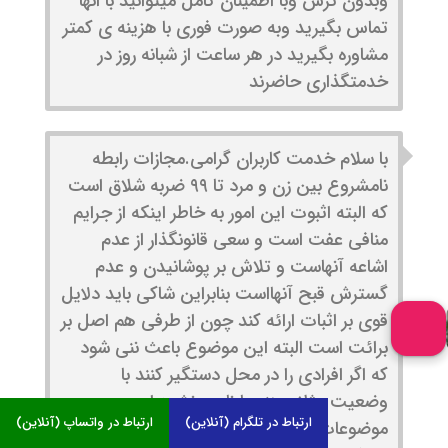
وبدون ترس وبا اطمینان کامل میتوانید با انها
تماس بگیرید وبه صورت فوری با هزینه ی کمتر
مشاوره بگیرید در هر ساعت از شبانه روز در
خدمتگذاری حاضرند
با سلام خدمت کاربران گرامی.مجازات رابطه
نامشروع بین زن و مرد تا ۹۹ ضربه شلاق است
که البته اثبوت این امور به خاطر اینکه از جرایم
منافی عفت است و سعی قانونگذار از عدم
اشاعه آنهاست و تلاش بر پوشانیدن و عدم
گسترش قبح آنهااست بنابراین شاکی باید دلایل
قوی بر اثبات ارائه کند چون از طرفی هم اصل بر
برائت است البته این موضوع باعث ننی شود
که اگر افرادی را در محل دستگیر کنند با
وضعیت مثلا برهنه یا ناجور نشود این
ارتباط در تلگرام (آنلاین)
ارتباط در واتساپ (آنلاین)
موضوعات را به طور کل اثبات نکرد اما سعی