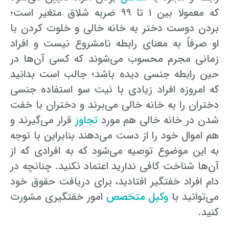
که معمولا بین ۱ تا ۹۹ ضربه شلاق متغیر است؛
وکیل کیفری آنلاین
تبانی در معاملات دولتی
شکایت از آلودگی صوتی
بردن دوست دختر به خانه خالی و خلوت کردن با
او صرفاً به معنای رابطه نامشروع نیست و افراد
رویکرد حادثه بدون شاهد
اوراق کردن اتومبیل بدون مجوز قانونی
زمانی مجرم محسوب می‌شوند که کسی آن‌ها در
مشاوره حقوقی تخریب
حین رابطه جنسی دیده باشد؛ جالب است بدانید
که امروزه افراد زیادی با نیت سو استفاده جنسی
دختران را به خانه خالی می‌برند و دختران با خفت
شدن در خانه خالی هم مورد
تجاوز
قرار می‌گیرند و
هم اموال خود را از دست می‌دهند بنابراین با توجه
به این موضوع توصیه می‌شود که به افرادی که از
آن‌ها شناخت کافی ندارید اعتماد نکنید. چنانچه در
دام افراد خفتگیر افتادید، برای دریافت حقوق خود
می‌توانید با
وکیل متخصص
امور خفتگیری مشورت
کنید.