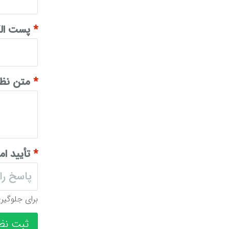
*
پست الک
*
متن نظر
*
تأیید ام
برای جلوگیری
ثبت نظ