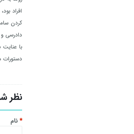
افراد بود
دادرسی و ۲۲ قانون ثبت اینجانب مالک رسمی و قانونی ملک بوده و خواستار نقض دادخواست اعتراض ثالث می با
با عنایت 
دستورات م
نظر شم
*
نام