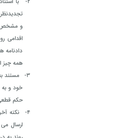
۲-
اقدامی رو
دادنامه ه
همه چیز ا
۳-
مستند به
خود و به 
حکم قطعی ر
۴-
نکته آخر
ارسال می 
روند به د