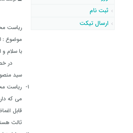
ثبت نام
ارسال تیکت
ریاست محت
موضوع : ل
با سلام و ا
در خصو
سید منصور 
۱-
ریاست محت
می که دار
قابل اغما
ثالث هستم