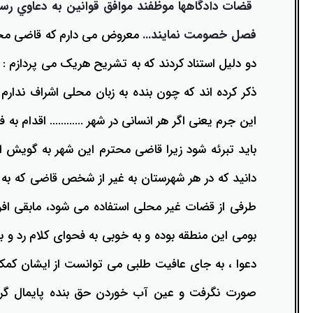
قضات دادگاهها موظفند موافق قوانين به دعاوي رس
رفع بلاتکلیفی زن در طلاق
وکیل طلاق در گلستان
مشاوره حقوقی جرم لواط
انتشار تصویر و فیلم اشخاص
فصل خصومت نمايند...
معروض می دارم که قاضی محتر
آموزش طلاق برای ازدواج با مرد بهتر
وکیل طلاق در اهواز
مشاوره حقوقی جرم هک
لواط دانش آموزان در مدرسه
مشاوره حقوقی جرایم امنیتی داخلی و خارجی
دو دلیل استناد کردند که به تشریح هریک می پردازم : ا
وکیل مرد برای طلاق
مجازات جرم لواط
وکیل طلاق در تهران
اسید پاشی منتهی به قتل
مشاوره حقوقی جرم رشا و ارتشا
مجازات های قانونی در بازی های آنلاین
ذکر کرده اند که چون بنده به زبان محلی اشراف ندارم 
طلاق کی اقسام
این جرم یعنی اگر هر انسانی در شهر ............ اقدام ب
وکیل طلاق در تبریز
وکیل طلاق در مازندران
اسید پاشی منتهی به صدمه
مشاوره حقوقی جرم خودکشی
حکم طلاق ۵ ساعته
باید تبرئه شود زیرا قاضی محترم این شهر به گویش ای
وکیل طلاق کرج
مشاوره حقوقی جرم کشف حجاب
مشاوره حقوقی آلودگی محیط زیست
همه چیز درباره عده طلاق بائن خلعی
دانید که در هر شهرستان به غیر از شخص قاضی که ب
وکیل طلاق خیانتی
مشاوره حقوقی مزاحمت واتساپی
مشاوره حقوقی جرم توهین به مقدسات مذهبی
اعلام آمادگی برای طلاق
طرفی از قضات غیر محلی استفاده می شود، مابقی افرا
وکیل ماهر برای طلاق
جرم روزه خواری در ماه رمضان
اسید پاشی منتهی به از کار افتادن عضو
اعاده دادرسی در دعوی حقوقی (غیر مالی)
چگونه طلاق بخواهیم؟
بومی این منطقه بوده و به خوبی به فحوای کلام رد و 
وکیل طلاق مشاوره رایگان
اهانت به مقدسات مذهبی
استفاده حمل نگهداری تعمیر ماهواره
اعاده دادرسی در دعوی حقوقی (مالی)
دعوا ، به جای عافیت طلبی می توانست از ایشان کمک 
مشاوره رایگان با وکیل مواد مخدر
مجازات حمل اسلحه بدون مجوز
اهانت شدید به مقدسات (ساب النبی)
صورت نگرفت و عین آب خوردن حق بنده پایمال گردی
وکیل مواد مخدر
قانون آلودگی صوتی
مجازات شکار غیر مجاز