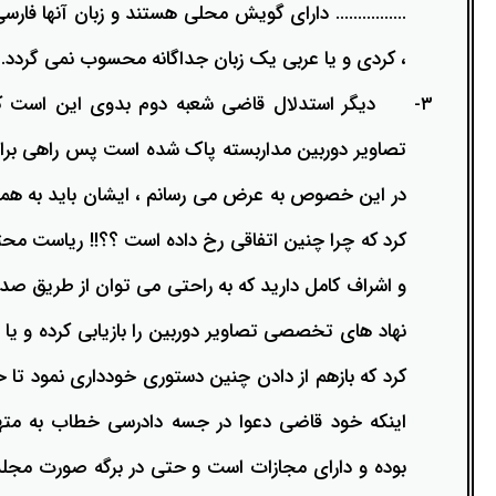
................ دارای گویش محلی هستند و زبان آنها ف
وکیل کیفری آنلاین
تبانی در معاملات دولتی
شکایت از آلودگی صوتی
، کردی و یا عربی یک زبان جداگانه محسوب نمی گردد.
رویکرد حادثه بدون شاهد
اوراق کردن اتومبیل بدون مجوز قانونی
۳-
دیگر استدلال قاضی شعبه دوم بدوی این است که 
مشاوره حقوقی تخریب
تصاویر دوربین مداربسته پاک شده است پس راهی برای 
در این خصوص به عرض می رسانم ، ایشان باید به ه
کرد که چرا چنین اتفاقی رخ داده است ؟؟!! ریاست محت
و اشراف کامل دارید که به راحتی می توان از طریق صدو
نهاد های تخصصی تصاویر دوربین را بازیابی کرده و یا
کرد که بازهم از دادن چنین دستوری خودداری نمود تا حق
اینکه خود قاضی دعوا در جسه دادرسی خطاب به مته
بوده و دارای مجازات است و حتی در برگه صورت مجلسه