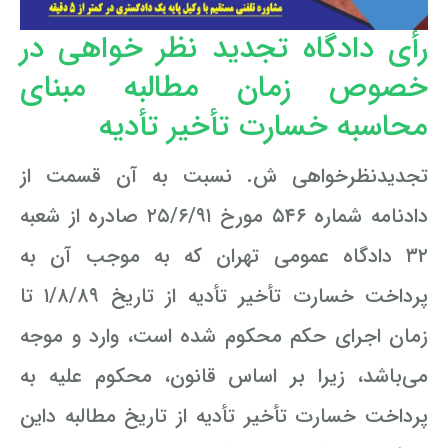
رأی دادگاه تجدید نظر خواهی در
وکیل کیفری آنلاین
تبانی در معاملات دولتی
شکایت از آلودگی صوتی
خصوص زمان مطالبه مبنای
رویکرد حادثه بدون شاهد
اوراق کردن اتومبیل بدون مجوز قانونی
محاسبه خسارت تأخیر تأدیه
مشاوره حقوقی تخریب
تجدیدنظرخواهی ش. نسبت به آن قسمت از
دادنامه شماره ۵۴۶ مورخ ۲۵/۶/۹۱ صادره از شعبه
۳۲ دادگاه عمومی تهران که به موجب آن به
پرداخت خسارت تأخیر تأدیه از تاریخ ۱/۸/۸۹ تا
زمان اجرای حکم محکوم شده است، وارد و موجه
می‌باشد، زیرا بر اساس قانون، محكوم عليه به
پرداخت خسارت تأخیر تأدیه از تاریخ مطالبه داین