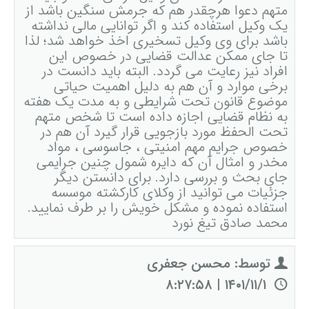
متهم دعوا هرچقدر هم که جرمش سنگین باشد از
یک وکیل استفاده کند و اگر توانایی مالی نداشته
باشد برای وی وکیل تسخیری اخذ خواهد شد؛ لذا
تا جای ممکن عدالت قضایی در خصوص این
افراد نیز رعایت می گردد. البته باید دانست در
برخی موارد و آن هم به دلیل اهمیت حیاتی
موضوع قانون تحت شرایطی و به مدت یک هفته
به نظام قضایی اجازه داده است تا شخص متهم
تحت الحفظ مورد بازجویی قرار گیرد آن هم در
خصوص جرایم مهم امنیتی ، جاسوسی ، مواد
مخدر و امثال آن که دایره شمول چنین جرایمی
جای بحث و بررسی دارد. برای دانستن دیگر
جزئیات می توانید از وکلای کارکشته موسسه
استفاده نموده و مشکل خویش را بر طرف نمایید.
محمد صادق تیغ نورد
توسط: محسن جعفری
۱۴۰۱/۱۱/۱ | ۸:۲۷:۵۸