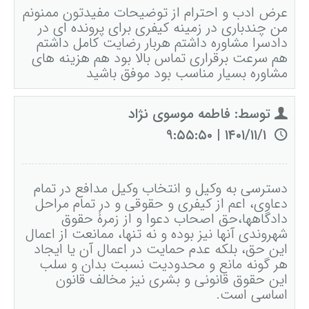
رفع بلاتکلیفی زن در طلاق
عرض ادب و احترام از توضیحات مفیدتون ممنونم
من چندباری در زمینه کیفری برای پرونده ای در
وکیل طلاق در گلستان
مشاوره حقوقی جرم لواط
انتشار تصویر و فیلم اشخاص
آموزش طلاق برای ازدواج با مرد بهتر
دادسرا مشاوره داشتم هربار رضایت کامل داشتم
هم سرعت برقراری تماس بالا بود هم هزینه های
وکیل طلاق در اهواز
مشاوره حقوقی جرم هک
لواط دانش آموزان در مدرسه
مشاوره حقوقی جرایم امنیتی داخلی و خارجی
وکیل مرد برای طلاق
مشاوره بسیار مناسب بود موفق باشید
مجازات جرم لواط
وکیل طلاق در تهران
اسید پاشی منتهی به قتل
مشاوره حقوقی جرم رشا و ارتشا
مجازات های قانونی در بازی های آنلاین
طلاق کی اقسام
توسط: فاطمه موسوی نژاد
وکیل طلاق در تبریز
وکیل طلاق در مازندران
اسید پاشی منتهی به صدمه
مشاوره حقوقی جرم خودکشی
حکم طلاق ۵ ساعته
۱۴۰۱/۱۱/۱ | ۹:۵۵:۵۰
وکیل طلاق کرج
مشاوره حقوقی جرم کشف حجاب
مشاوره حقوقی آلودگی محیط زیست
همه چیز درباره عده طلاق بائن خلعی
وکیل طلاق خیانتی
مشاوره حقوقی مزاحمت واتساپی
مشاوره حقوقی جرم توهین به مقدسات مذهبی
دسترسی به وکیل و انتخاب وکیل مدافع در تمام
اعلام آمادگی برای طلاق
دعاوی، اعم از کیفری و حقوقی و در تمام مراحل
وکیل ماهر برای طلاق
جرم روزه خواری در ماه رمضان
اسید پاشی منتهی به از کار افتادن عضو
اعاده دادرسی در دعوی حقوقی (غیر مالی)
دادگاهها،حق اصحاب دعوا و از زمرۀ حقوق
چگونه طلاق بخواهیم؟
شهروندی آنها نیز بوده و نه تنها، ممانعت از اعمال
وکیل طلاق مشاوره رایگان
اهانت به مقدسات مذهبی
استفاده حمل نگهداری تعمیر ماهواره
اعاده دادرسی در دعوی حقوقی (مالی)
این حق، بلکه عدم حمایت در اعمال آن یا ایجاد
هر گونه مانع و محدودیت نسبت بدان و سلب
مشاوره رایگان با وکیل مواد مخدر
مجازات حمل اسلحه بدون مجوز
اهانت شدید به مقدسات (ساب النبی)
این حقوق قانونی و بشری نیز مخالف قانون
اساسی است.
وکیل مواد مخدر
قانون آلودگی صوتی
مجازات شکار غیر مجاز