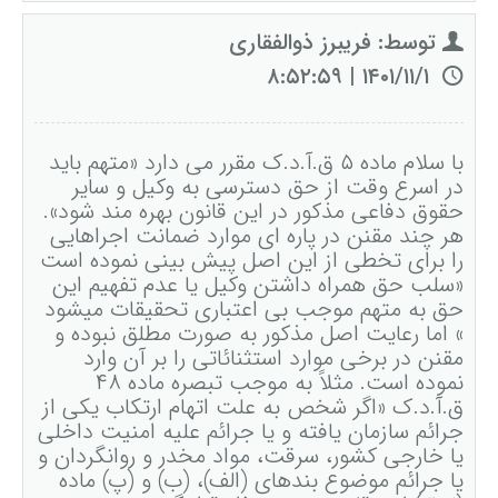
توسط: فریبرز ذوالفقاری
وکیل کیفری آنلاین
تبانی در معاملات دولتی
شکایت از آلودگی صوتی
۱۴۰۱/۱۱/۱ | ۸:۵۲:۵۹
رویکرد حادثه بدون شاهد
اوراق کردن اتومبیل بدون مجوز قانونی
مشاوره حقوقی تخریب
با سلام ماده ۵ ق.آ.د.ک مقرر می دارد «متهم باید
در اسرع وقت از حق دسترسی به وکیل و سایر
حقوق دفاعی مذکور در این قانون بهره مند شود».
هر چند مقنن در پاره ای موارد ضمانت اجراهایی
را برای تخطی از این اصل پیش بینی نموده است
«سلب حق همراه داشتن وکیل یا عدم تفهیم این
حق به متهم موجب بی اعتباری تحقیقات می­شود
» اما رعایت اصل مذکور به صورت مطلق نبوده و
مقنن در برخی موارد استثنائاتی را بر آن وارد
نموده است. مثلاً به موجب تبصره ماده ۴۸
ق.آ.د.ک «اگر شخص به علت اتهام ارتکاب یکی از
جرائم سازمان یافته و یا جرائم علیه امنیت داخلی
یا خارجی کشور، سرقت، مواد مخدر و روانگردان و
یا جرائم موضوع بندهای (الف)، (ب) و (پ) ماده